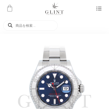
内
容
を
商
ス
品
検
キ
索
ッ
プ