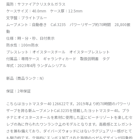
風防：サファイアクリスタルガラス
ケースサイズ：40.0mm ケース厚：12.5mm
文字盤：ブライトブルー
ムーブメント：自動巻き Cal.3235 パワーリザーブ約70時間 28,800振
動
仕様：時・分・秒、日付表示
防水性：100m防水
ブレスレット：オイスタースチール オイスターブレスレット
付属品：専用ケース ギャランティカード 取扱説明書 タグ
年式：2023年4月 ランダムシリアル
新品（商品ランク：N）
保証：2年保証
こちらはヨットマスター40 126622です。2019年より約70時間のパワーリ
ザーブを誇る新ムーブメントCal.3235を搭載したヨットマスター40。プラ
チナとオイスタースチールを素材に使用した正にビーチリゾートを楽しむセ
レブの為に作られたワンランク上のモデルとなります。高級感とエレガント
さを兼ね備えており、ダイバーズウォッチにはないラグジュアリー感がとて
も魅力的です。立体的にエンボス加工された独特のベゼルデザインが印象的