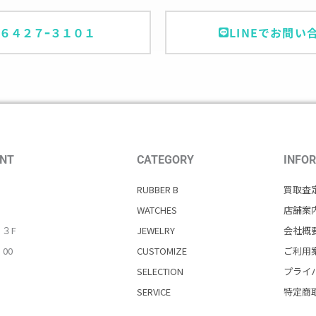
ｰ６４２７ｰ３１０１
LINEでお問い
NT
CATEGORY
INFO
RUBBER B
買取査
WATCHES
店舗案
・３F
JEWELRY
会社概
：00
CUSTOMIZE
ご利用
SELECTION
プライ
SERVICE
特定商