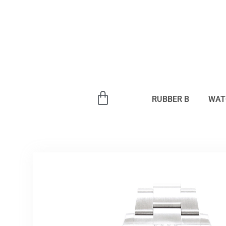
内
容
を
ス
キ
ッ
プ
RUBBER B
WAT