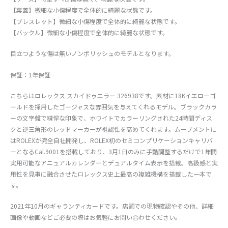
【裏蓋】微細な小傷程度で全体的に綺麗な状態です。
【ブレスレット】微細な小傷程度で全体的に綺麗な状態です。
【バックル】微細な小傷程度で全体的に綺麗な状態です。
目立つような傷は無いノンポリッシュのモデルとなります。
保証：1年保証
こちらはロレックス スカイドゥエラー 326938です。素材に18Kイエローゴ
ールドを採用したゴージャスな雰囲気を与えてくれるモデル。ブラックカラ
ーの文字盤で精悍な印象で、ホワイトでカラーリングされた24時間ディス
クと逆三角形のレッドマーカーが視認性を高めてくれます。ムーブメントに
はROLEXが完全自社開発し、ROLEX初のセミコンプリケーションキャリバ
ーとなるCal.9001を搭載しており、3月1日のみに手動調整するだけで1年間
実用可能なアニュアルカレンダーとデュアルタイム表示を搭載。高級感と実
用性を見事に融合させたロレックス史上最高の複雑機構を搭載した一本で
す。
2021年10月のギャランティカードです。店頭での現物確認やその他、詳細
画像や動画などご必要の際はお気軽にお問い合わせください。