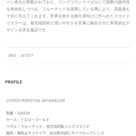
ーン表示が搭載されており、リングコマンドベゼルにて調整の操作性
を単純化しつつも、フルーテッドを採用している事により、高級感も
十分に与えてくれます。世界を旅する旅行者向けに作られたスカイド
ゥエラーは、最先端技術と使いやすさを見事に融合させた革新的なデ
ザインを誇る逸品です。
SKU：
rx1577
PROFILE
OYSTER PERPETUAL SKY-DWELLER
型番：326938
ケース：イエローゴールド
ベゼル：フルーテッド、双方向回転リングコマンド
風防：傷防止サファイア、日付表示部にサイクロップレンズ