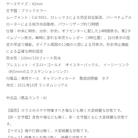
ケースサイズ：42mm
文字盤：ブラックカラー
ムーブメント：Cal.9001、ロレックスによる完全自社製造、パーペチュアル
ローターによる両方向自動巻、パワーリザーブ約72時間
仕様：中央に時針、分針、秒針。オフセンターに配した24時間表示。第2タ
イムゾーン表示。瞬時に変わる年次カレンダー（3時位置）、日付表示の設
定の早送り機能。ダイアル周囲の12個の小窓による月表示。秒針停止機能
による正確な時刻設定
防水性：100m/330フィート防水
ブレスレット：イエローゴールド オイスターバックル、 イージーリンク
（約5mmのエクステンションリンク）
付属品：専用ケース ギャランティカード 取扱説明書 タグ
年式：2021年10月 ランダムシリアル
中古品（商品ランク：A）
【風防】ガラスのカケや特筆すべき傷なども無く大変綺麗な状態です。
【針・文字盤】変色や傷なども無く、針・文字盤ともに大変綺麗な状態で
す。
【ベゼル】傷や打痕は無く、大変綺麗な状態です。
【ケース】特筆すべき傷は無く、綺麗な状態です。