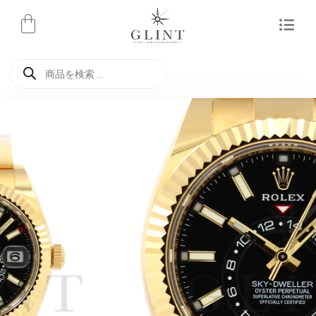
内
容
を
商
ス
品
検
キ
索
ッ
プ