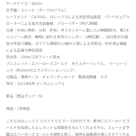
ケースサイズ：42mm
文字盤：スレート（ダークロジウム）
ムーブメント：Cal.9001、ロレックスによる完全自社製造、パーペチュアル
ローターによる両方向自動巻、パワーリザーブ約72時間
仕様：中央に時針、分針、秒針。オフセンターに配した24時間表示。第2タ
イムゾーン表示。瞬時に変わる年次カレンダー（3時位置）、日付表示の設
定の早送り機能。ダイアル周囲の12個の小窓による月表示。秒針停止機能
による正確な時刻設定
防水性：100m/330フィート防水
ブレスレット：エバーローズゴールド オイスターバックル、 イージーリ
ンク（約5mmのエクステンションリンク）
付属品：専用ケース ギャランティカード 取扱説明書 タグ
年式：2023年8月 ランダムシリアル
新品（商品ランク：N）
保証：2年保証
こちらはロレックス スカイドゥエラー 326935です。素材にエバーローズゴ
ールドを採用したエレガントな雰囲気を与えてくれるモデル。スレート文字
盤はエバーローズゴールとの相性も良く、独特な高級感を感じさせてくれる