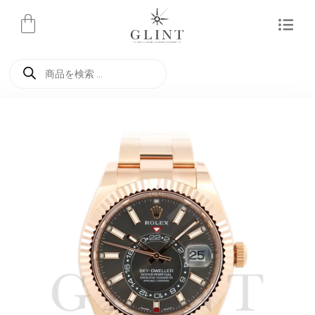
内
容
を
商
ス
品
検
キ
索
ッ
プ