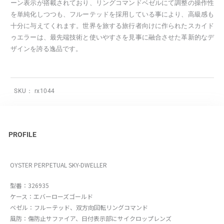
ーン表示が搭載されており、リングコマンドベゼルにて調整の操作性
を単純化しつつも、フルーテッドを採用している事により、高級感も
十分に与えてくれます。世界を旅する旅行者向けに作られたスカイド
ゥエラーは、最先端技術と使いやすさを見事に融合させた革新的なデ
ザインを誇る逸品です。
SKU：
rx1044
PROFILE
OYSTER PERPETUAL SKY-DWELLER
型番：326935
ケース：エバーローズゴールド
ベゼル：フルーテッド、双方向回転リングコマンド
風防：傷防止サファイア、日付表示部にサイクロップレンズ