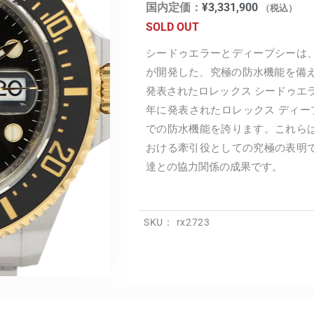
国内定価：
¥
3,331,900
（税込）
SOLD OUT
シードゥエラーとディープシーは
が開発した、究極の防水機能を備え
発表されたロレックス シードゥエラーは水
年に発表されたロレックス ディープシー
での防水機能を誇ります。これら
おける牽引役としての究極の表明
達との協力関係の成果です。
SKU：
rx2723