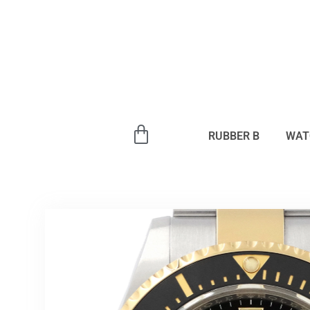
内
容
を
ス
キ
ッ
プ
RUBBER B
WAT