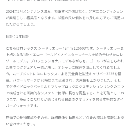
2024年5月メンテナンス済み。特筆すべき傷は無く、非常にコンディション
が素晴らしい極美品となります。状態の良い個体をお探しの方でもご満足い
ただけるでしょう。
保証：1年保証
こちらはロレックス シードゥエラー43mm 126603です。シードゥエラー史
上初となる18Kイエローゴールドとオイスタースチールを組み合わせたロレ
ゾールモデル。プロフェッショナルモデルながらも、ゴールドがあしらわれ
た事でラグジュアリー感が増し、オシャレに腕元を演出してくれるでしょ
う。ムーブメントにはロレックスによる完全自社製造キャリバー3235を搭
載。パワーリザーブが70時間まで延長され、実用性も上がりました。そし
てグライドロックバックルとフリップロックエクステンションリンクの二つ
で構成される画期的なシステムで簡単に長さを調整することを可能としてお
ります。随所にこだわりが感じられる最高のクオリティを誇る本格的なダイ
バーズウォッチです。
店頭での現物確認やその他、詳細画像や動画などご必要の際はお気軽にお問
い合わせください。