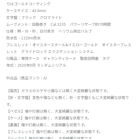
りはゴールドコーティング
ケースサイズ：43.0mm
文字盤：ブラック クロマライト
ムーブメント：自動巻き Cal.3235 パワーリザーブ約70時間
仕様：時・分・秒、日付表示 ヘリウム排出バルブ
防水性：1220m防水
ブレスレット：オイスタースチール&イエローゴールド オイスターブレス
レット グライドロック エクステンション システム
付属品：専用ケース ギャランティカード 取扱説明書 タグ
年式：2020年9月 ランダムシリアル
中古品（商品ランク：A）
【風防】ガラスのカケや小傷などは無く大変綺麗な状態です。
【針・文字盤】変色や傷なども無く、針・文字盤ともに大変綺麗な状態で
す。
【ベゼル】傷や打痕は無く、大変綺麗な状態です。
【ケース】傷や打痕は無く、大変綺麗な状態です。
【裏蓋】傷や打痕は無く、大変綺麗な状態です。
【ブレスレット】傷や打痕は無く、大変綺麗な状態です。
【バックル】傷や打痕は無く、大変綺麗な状態です。