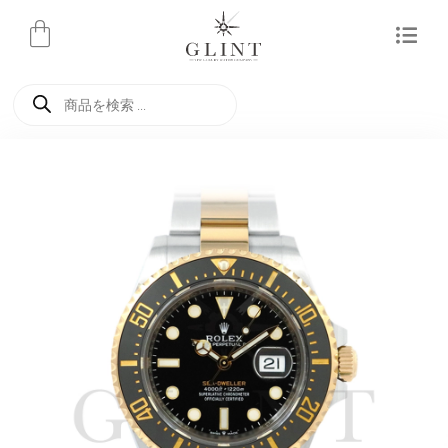
内
容
を
商
ス
品
検
キ
索
ッ
プ