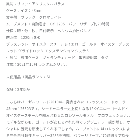
風防：サファイアクリスタルガラス
ケースサイズ：43mm
文字盤：ブラック クロマライト
ムーブメント：自動巻き Cal.3235 パワーリザーブ約70時間
仕様：時・分・秒、日付表示 ヘリウム排出バルブ
防水性：1220m防水
ブレスレット：オイスタースチール&イエローゴールド オイスターブレス
レット グライドロック エクステンション システム
付属品：専用ケース ギャランティカード 取扱説明書 タグ
年式：2021年10月 ランダムシリアル
未使用品（商品ランク：S）
保証：2年保証
こちらはバーゼルワールド2019年に発表されたロレックス シードゥエラー
43mm 126603です。シードゥエラー史上初となる18Kイエローゴールドと
オイスタースチールを組み合わせたロレゾールモデル。プロフェッショナル
モデルながらも、ゴールドがあしらわれた事でラグジュアリー感が増し、オ
シャレに腕元を演出してくれるでしょう。ムーブメントにはロレックスによ
る完全自社製造キャリバー3235を搭載。パワーリザーブが70時間まで延長