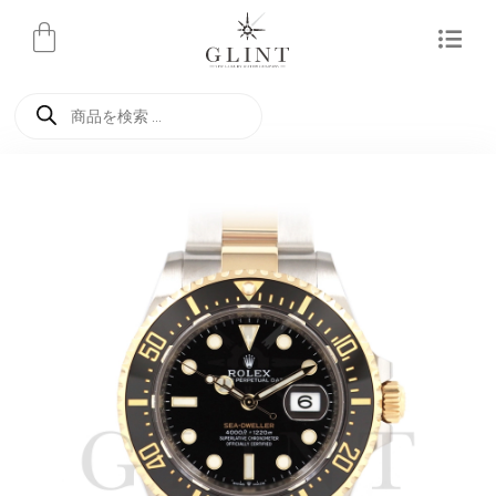
内
容
を
商
ス
品
検
キ
索
ッ
プ