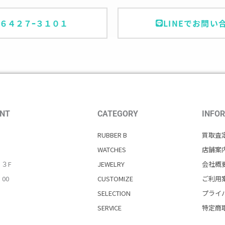
ｰ６４２７ｰ３１０１
LINEでお問い
NT
CATEGORY
INFO
RUBBER B
買取査
WATCHES
店舗案
・３F
JEWELRY
会社概
：00
CUSTOMIZE
ご利用
SELECTION
プライ
SERVICE
特定商