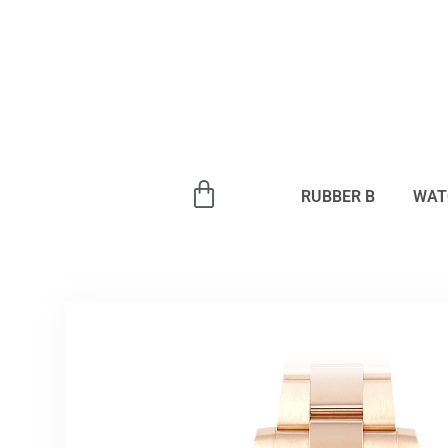
内
容
を
ス
キ
ッ
プ
RUBBER B
WAT