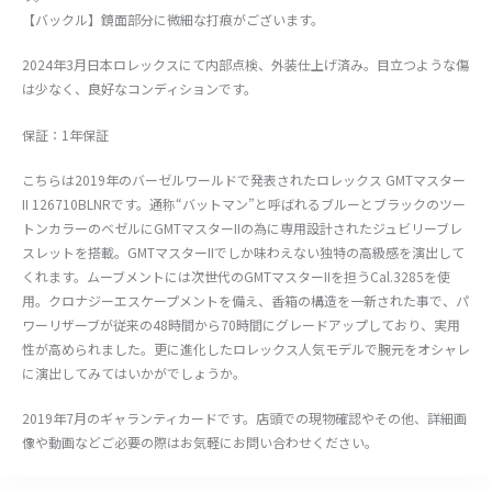
【バックル】鏡面部分に微細な打痕がございます。
2024年3月日本ロレックスにて内部点検、外装仕上げ済み。目立つような傷
は少なく、良好なコンディションです。
保証：1年保証
こちらは2019年のバーゼルワールドで発表されたロレックス GMTマスター
II 126710BLNRです。通称“バットマン”と呼ばれるブルーとブラックのツー
トンカラーのベゼルにGMTマスターIIの為に専用設計されたジュビリーブレ
スレットを搭載。GMTマスターIIでしか味わえない独特の高級感を演出して
くれます。ムーブメントには次世代のGMTマスターIIを担うCal.3285を使
用。クロナジーエスケープメントを備え、香箱の構造を一新された事で、パ
ワーリザーブが従来の48時間から70時間にグレードアップしており、実用
性が高められました。更に進化したロレックス人気モデルで腕元をオシャレ
に演出してみてはいかがでしょうか。
2019年7月のギャランティカードです。店頭での現物確認やその他、詳細画
像や動画などご必要の際はお気軽にお問い合わせください。