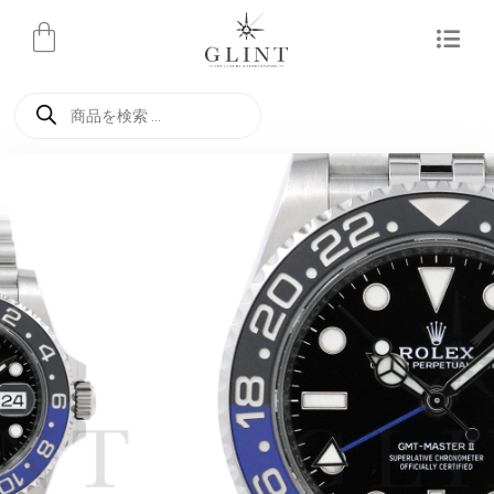
内
容
を
商
ス
品
検
キ
索
ッ
プ