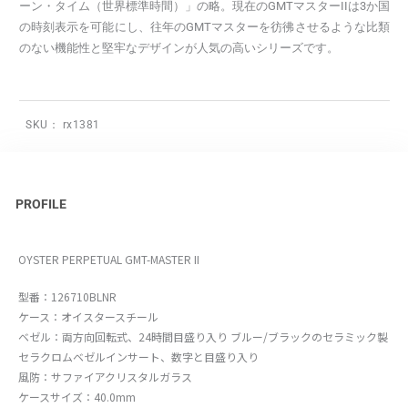
ーン・タイム（世界標準時間）」の略。現在のGMTマスターIIは3か国
の時刻表示を可能にし、往年のGMTマスターを彷彿させるような比類
のない機能性と堅牢なデザインが人気の高いシリーズです。
SKU：
rx1381
PROFILE
OYSTER PERPETUAL GMT-MASTER II
型番：126710BLNR
ケース：オイスタースチール
ベゼル：両方向回転式、24時間目盛り入り ブルー/ブラックのセラミック製
セラクロムベゼルインサート、数字と目盛り入り
風防：サファイアクリスタルガラス
ケースサイズ：40.0mm