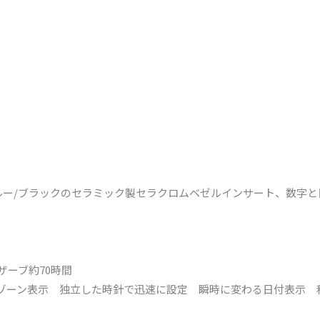
ブルー/ブラックのセラミック製セラクロムベゼルインサート、数字
リザーブ約70時間
ムゾーン表示 独立した時針で迅速に設定 瞬時に変わる日付表示 