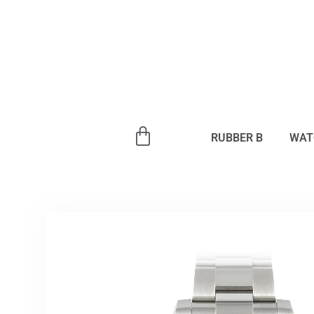
内
容
を
ス
キ
ッ
プ
RUBBER B
WAT