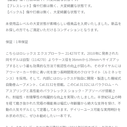
【ブレスレット】傷や打痕は無く、大変綺麗な状態です。
【バックル】傷や打痕は無く、大変綺麗な状態です。
未使用品レベルの大変状態が素晴らしい極美品を入荷いたしました。新品を
お探しの方でもご満足いただけるコンディションとなります。
保証：1年保証
こちらはロレックス エクスプローラー 214270です。2010年に発表された
同モデルは旧型（114270）よりケース径を36mmから39mmへサイズアッ
プするという最も効果的な方法で視認性の向上が図られ、そのダイヤルには
アワーマーカーや針に青い光を放つ長時間発光のクロマライト（ルミネッセ
ンス）を採用。そして、内部にはロレックスが独自に開発・製造した機械式
自動巻ムーブメント、Cal.3132を搭載。このCal.3132にはパラクロム・ヘ
アスプリングと高性能のパラフレックス ショック・アブソーバが搭載さ
れ、耐磁性・耐衝撃性の飛躍的な向上を実現いたしました。半世紀以上の時
を経て磨き抜かれた究極の機能美は幅広い年齢層から絶大な支持を受け、不
動の人気モデルとして定着しております。デイリーユース可能な実用時計を
お求めの方に、ぜひお勧めしたい一本です。