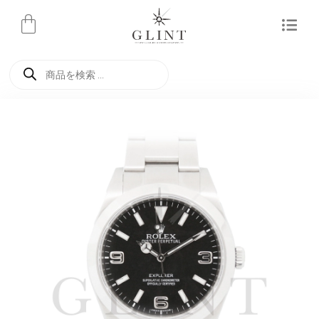
内
容
を
商
ス
品
検
キ
索
ッ
プ