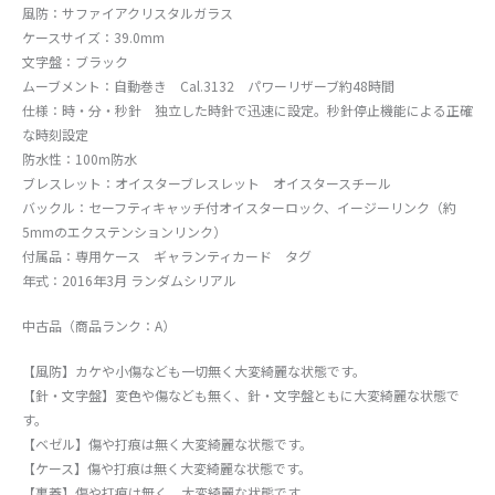
風防：サファイアクリスタルガラス
ケースサイズ：39.0mm
文字盤：ブラック
ムーブメント：自動巻き Cal.3132 パワーリザーブ約48時間
仕様：時・分・秒針 独立した時針で迅速に設定。秒針停止機能による正確
な時刻設定
防水性：100m防水
ブレスレット：オイスターブレスレット オイスタースチール
バックル：セーフティキャッチ付オイスターロック、イージーリンク（約
5mmのエクステンションリンク）
付属品：専用ケース ギャランティカード タグ
年式：2016年3月 ランダムシリアル
中古品（商品ランク：A）
【風防】カケや小傷なども一切無く大変綺麗な状態です。
【針・文字盤】変色や傷なども無く、針・文字盤ともに大変綺麗な状態で
す。
【ベゼル】傷や打痕は無く大変綺麗な状態です。
【ケース】傷や打痕は無く大変綺麗な状態です。
【裏蓋】傷や打痕は無く、大変綺麗な状態です。