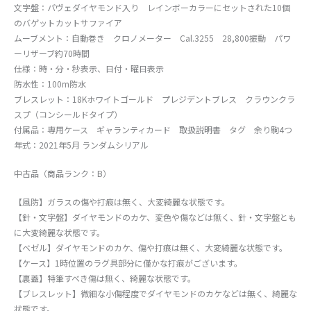
文字盤：パヴェダイヤモンド入り レインボーカラーにセットされた10個
のバゲットカットサファイア
ムーブメント：自動巻き クロノメーター Cal.3255 28,800振動 パワ
ーリザーブ約70時間
仕様：時・分・秒表示、日付・曜日表示
防水性：100m防水
ブレスレット：18Kホワイトゴールド プレジデントブレス クラウンクラ
スプ（コンシールドタイプ）
付属品：専用ケース ギャランティカード 取扱説明書 タグ 余り駒4つ
年式：2021年5月 ランダムシリアル
中古品（商品ランク：B）
【風防】ガラスの傷や打痕は無く、大変綺麗な状態です。
【針・文字盤】ダイヤモンドのカケ、変色や傷などは無く、針・文字盤とも
に大変綺麗な状態です。
【ベゼル】ダイヤモンドのカケ、傷や打痕は無く、大変綺麗な状態です。
【ケース】1時位置のラグ具部分に僅かな打痕がございます。
【裏蓋】特筆すべき傷は無く、綺麗な状態です。
【ブレスレット】微細な小傷程度でダイヤモンドのカケなどは無く、綺麗な
状態です。