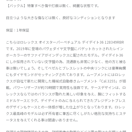
【バックル】特筆すべき傷や打痕は無く、綺麗な状態です。
目立つような大きな傷などは無く、良好なコンディションとなります
保証：1年保証
こちらはロレックス オイスターパーペチュアル デイデイト36 128349RBR
です。2019年に登場のパヴェダイヤ文字盤にバゲットカットされたレイン
ボーカラーのサファイアがインデックスに配されたモデル。デイデイト36
にしか採用されていない文字盤の為、流通数も非常に少なく、他の方と被る
事は無いでしょう。そしてベゼルとブレスレットの中央リンクには豪華絢爛
にもダイヤモンドがセッティングされております。ムーブメントにはロレッ
クスが自社で新たに開発した機械式自動巻きムーブメント「Cal.3255」が搭
載。パワーリザーブが約70時間で実用性も抜群です。ケースデザインは、ロ
レックスならではのバランスが取れた美しい印象を与え、腕にフィットする
ミドルケースとラグ。デイデイトのみに与えられてきたプレジデントブレス
のデザインもケースとの一体感が増した仕上がりとなっております。ロレッ
クス最高峰のモデルは必ず所有者に筆舌に尽くしがたい格別な気持ちとステ
ータスを与えてくれる事は間違いありません。
店頭での現物確認やその他、詳細画像や動画などご必要の際はお気軽にお問