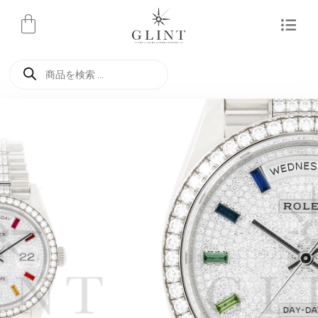
内
容
を
商
ス
品
検
キ
索
ッ
プ