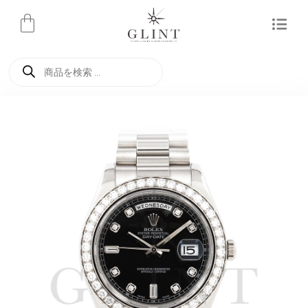
内
容
を
商
ス
品
検
キ
索
ッ
プ