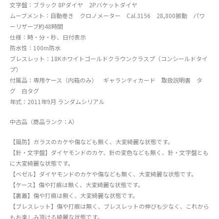
文字盤：ブラック 8Pダイヤ 2Pバケットダイヤ
ムーブメント：自動巻き クロノメーター Cal.3156 28,800振動 パワ
ーリザーブ約48時間
仕様：時・分・秒、日付表示
防水性：100m防水
ブレスレット：18Kホワイトゴールドクラウンクラスプ（コンシールドタイ
プ）
付属品：専用ケース（内箱のみ） ギャランティカード 取扱説明書 タ
グ 白タグ
年式：2011年9月 ランダムシリアル
中古品（商品ランク：A）
【風防】ガラスのカケや傷なども無く、大変綺麗な状態です。
【針・文字盤】ダイヤモンドのカケ、針の変色なども無く、針・文字盤とも
に大変綺麗な状態です。
【ベゼル】ダイヤモンドのカケや傷なども無く、大変綺麗な状態です。
【ケース】傷や打痕は無く、大変綺麗な状態です。
【裏蓋】傷や打痕は無く、大変綺麗な状態です。
【ブレスレット】傷や打痕は無く、ブレスレットの伸びも少なく、これから
もお楽しみ頂ける綺麗な状態です。