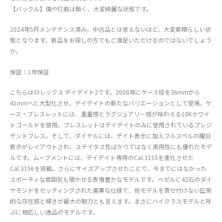
【バックル】傷や打痕は無く、大変綺麗な状態です。
2024年5月メンテナンス済み。中古品とは思えないほど、大変素晴らしい状
態となります。新品をお探しの方でもご満足いただけるのではないでしょう
か。
保証：1年保証
こちらはロレックス デイデイト2です。2008年にケース径を36mmから
41mmへと大型化させ、デイデイトの新たなバリエーションとして登場。ケ
ース・ブレスレットには、重量感とラグジュアリー感が味わえる18Kホワイ
トゴールドを使用。ブレスレットはデイデイトのみに使用されているプレジ
デントブレス。そして、ダイヤルには、デイト表示に加えフルスペルの曜日
表示がレイアウトされ、ステイタス性ばかりではなく実用性にも優れたモデ
ルです。ムーブメントには、デイデイト専用のCal.3155を進化させた
Cal.3156を搭載。さらにサイズアップさせたことで、今までにはなかった
スポーティな雰囲気も覗かせる表情豊かなモデルです。ベゼルに42石のダイ
ヤモンドをセッティングされた豪華な仕様で、他モデルを寄せ付けない圧倒
的な存在感と輝きが最大の魅力とも言えます。まさにハイクラスモデルと呼
ぶに相応しい逸品のモデルです。