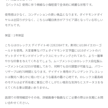
【バックル】使用に伴う微細な小傷程度で全体的に綺麗な状態です。
使用感は少なく、コンディションの良い美品となります。ダイヤモンドダイ
ヤルは出回りが少なく、こちらは曜日表示がアラビア語となっている珍しい
モデルです。
保証：1年保証
こちらはロレックス デイデイト40 228238Aです。素材には18Kイエローゴ
ールドを使用。大変豪華なパヴェダイヤモンド文字盤には10ポイントのバ
ゲットダイヤモンドがインデックスにセッティングされており、より一層華
やかな印象を与えてくれるでしょう。ムーブメントにはロレックス自社製ム
ーブメントCal.3255が搭載しており、何時でも日付調整が可能な上、パワー
リザーブは約70時間となります。デイデイト専用のプレジデントブレスレッ
トは腕元へ滑らかに吸い付くような最高の着け心地です。ロレックス最高峰
のモデルは必ず所有者に筆舌に尽くしがたい格別な気持ちとステータスを与
えてくれる事は間違いありません。
店頭での現物確認やその他、詳細画像や動画などご必要の際はお気軽にお問
い合わせください。