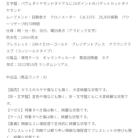
文字盤：パヴェダイヤモンドダイアルに10ポイントのバゲットカットダイ
ヤモンド
ムーブメント：自動巻き クロノメーター Cal.3255 28,800振動 パワ
ーリザーブ約70時間
仕様：時・分・秒、日付、曜日表示（アラビック文字）
防水性：100m防水
ブレスレット：18Kイエローゴールド プレジデントブレス クラウンクラ
スプ（コンシールドタイプ）
付属品：専用ケース ギャランティカード 取扱説明書 タグ
年式：2022年10月 ランダムシリアル
中古品（商品ランク：A）
【風防】ガラスのカケや傷なども無く、大変綺麗な状態です。
【針・文字盤】変色や傷なども無く、針・文字盤ともに大変綺麗な状態で
す。
【ベゼル】特筆すべき傷は無く、綺麗な状態です。
【ケース】特筆すべき傷は無く、綺麗な状態です。
【裏蓋】微細なスレ傷程度で全体的に綺麗な状態です。
【ブレスレット】肉眼では解り辛い微細な傷程度でブレスレットの伸びも無
く、綺麗な状態です。