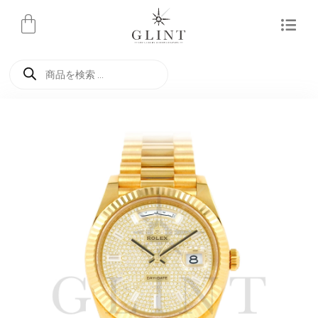
内
容
を
商
ス
品
検
キ
索
ッ
プ