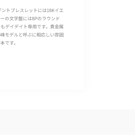
ジデントブレスレットには18Kイエ
ーの文字盤には8Pのラウンド
トもデイデイト専用です。貴金属
高峰モデルと呼ぶに相応しい雰囲
一本です。