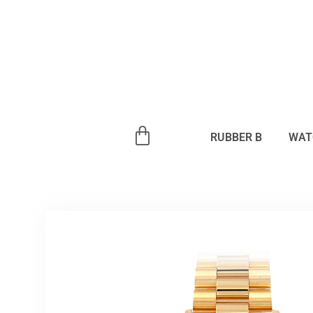
内
容
を
ス
キ
ッ
プ
RUBBER B
WAT