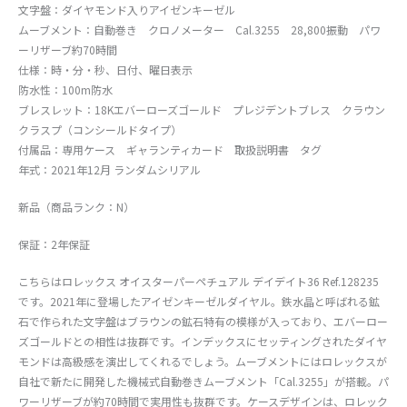
文字盤：ダイヤモンド入りアイゼンキーゼル
ムーブメント：自動巻き クロノメーター Cal.3255 28,800振動 パワ
ーリザーブ約70時間
仕様：時・分・秒、日付、曜日表示
防水性：100m防水
ブレスレット：18Kエバーローズゴールド プレジデントブレス クラウン
クラスプ（コンシールドタイプ）
付属品：専用ケース ギャランティカード 取扱説明書 タグ
年式：2021年12月 ランダムシリアル
新品（商品ランク：N）
保証：2年保証
こちらはロレックス オイスターパーペチュアル デイデイト36 Ref.128235
です。2021年に登場したアイゼンキーゼルダイヤル。鉄水晶と呼ばれる鉱
石で作られた文字盤はブラウンの鉱石特有の模様が入っており、エバーロー
ズゴールドとの相性は抜群です。インデックスにセッティングされたダイヤ
モンドは高級感を演出してくれるでしょう。ムーブメントにはロレックスが
自社で新たに開発した機械式自動巻きムーブメント「Cal.3255」が搭載。パ
ワーリザーブが約70時間で実用性も抜群です。ケースデザインは、ロレック