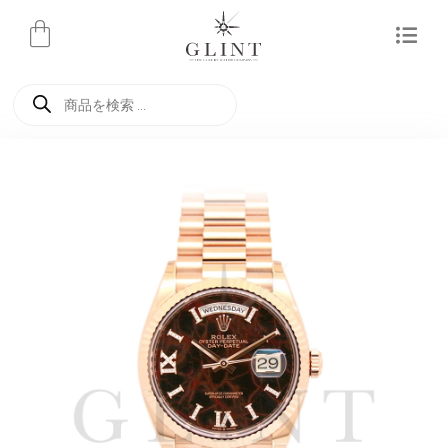
内
容
を
商
ス
品
検
キ
索
ッ
プ