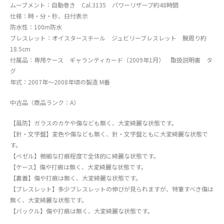
ムーブメント：自動巻き Cal.3135 パワーリザーブ約48時間
仕様：時・分・秒、日付表示
防水性：100m防水
ブレスレット：オイスタースチール ジュビリーブレスレット 腕周り約
18.5cm
付属品：専用ケース ギャランティカード（2009年1月） 取扱説明書 タ
グ
年式：2007年～2008年頃の製造 M番
中古品（商品ランク：A）
【風防】ガラスのカケや傷なども無く、大変綺麗な状態です。
【針・文字盤】変色や傷なども無く、針・文字盤ともに大変綺麗な状態で
す。
【ベゼル】微細な打痕程度で全体的に綺麗な状態です。
【ケース】傷や打痕は無く、大変綺麗な状態です。
【裏蓋】傷や打痕は無く、大変綺麗な状態です。
【ブレスレット】多少ブレスレットの伸びが見られますが、特筆すべき傷は
無く、大変綺麗な状態です。
【バックル】傷や打痕は無く、大変綺麗な状態です。