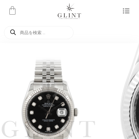
内
容
を
商
ス
品
検
キ
索
ッ
プ