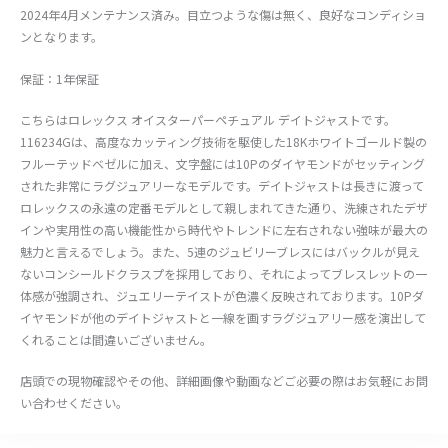
2024年4月メンテナンス済み。目立つような傷は無く、良好なコンディショ
ンとなります。
保証：1年保証
こちらはロレックス オイスターパーペチュアル デイトジャストです。
116234Gは、高度なカッティング技術を駆使した18Kホワイトゴールド製の
フルーテッドベゼルに加え、文字盤には10Pのダイヤモンドがセッティング
された非常にラグジュアリーなモデルです。デイトジャストは長きに渡って
ロレックスの永遠の定番モデルとして親しまれてきた通り、洗練されたデザ
インや実用性の高い機能性から時代やトレンドに左右されない強味が最大の
魅力と言えるでしょう。また、5連のジュビリーブレスにはバックルが見え
ないコンシールドクラスプを採用しており、それによってブレスレットの一
体感が強調され、ジュエリーテイストが色濃く反映されております。10Pダ
イヤモンドが他のデイトジャストと一線を画すラグジュアリー感を演出して
くれることは間違いございません。
店頭での現物確認やその他、詳細画像や動画などご必要の際はお気軽にお問
い合わせください。