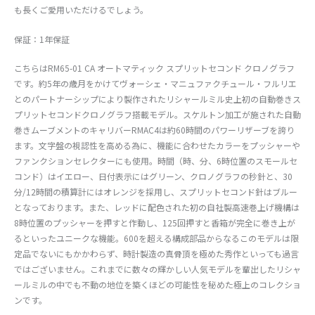
も長くご愛用いただけるでしょう。
保証：1年保証
こちらはRM65-01 CA オートマティック スプリットセコンド クロノグラフ
です。約5年の歳月をかけてヴォーシェ・マニュファクチュール・フルリエ
とのパートナーシップにより製作されたリシャールミル史上初の自動巻きス
プリットセコンドクロノグラフ搭載モデル。スケルトン加工が施された自動
巻きムーブメントのキャリバーRMAC4は約60時間のパワーリザーブを誇り
ます。文字盤の視認性を高める為に、機能に合わせたカラーをプッシャーや
ファンクションセレクターにも使用。時間（時、分、6時位置のスモールセ
コンド）はイエロー、日付表示にはグリーン、クロノグラフの秒針と、30
分/12時間の積算計にはオレンジを採用し、スプリットセコンド針はブルー
となっております。また、レッドに配色された初の自社製高速巻上げ機構は
8時位置のプッシャーを押すと作動し、125回押すと香箱が完全に巻き上が
るといったユニークな機能。600を超える構成部品からなるこのモデルは限
定品でないにもかかわらず、時計製造の真骨頂を極めた秀作といっても過言
ではございません。これまでに数々の輝かしい人気モデルを輩出したリシャ
ールミルの中でも不動の地位を築くほどの可能性を秘めた極上のコレクショ
ンです。