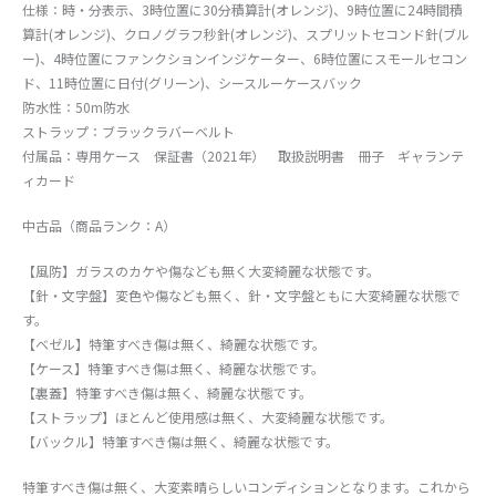
仕様：時・分表示、3時位置に30分積算計(オレンジ)、9時位置に24時間積
算計(オレンジ)、クロノグラフ秒針(オレンジ)、スプリットセコンド針(ブル
ー)、4時位置にファンクションインジケーター、6時位置にスモールセコン
ド、11時位置に日付(グリーン)、シースルーケースバック
防水性：50m防水
ストラップ：ブラックラバーベルト
付属品：専用ケース 保証書（2021年） 取扱説明書 冊子 ギャランテ
ィカード
中古品（商品ランク：A）
【風防】ガラスのカケや傷なども無く大変綺麗な状態です。
【針・文字盤】変色や傷なども無く、針・文字盤ともに大変綺麗な状態で
す。
【ベゼル】特筆すべき傷は無く、綺麗な状態です。
【ケース】特筆すべき傷は無く、綺麗な状態です。
【裏蓋】特筆すべき傷は無く、綺麗な状態です。
【ストラップ】ほとんど使用感は無く、大変綺麗な状態です。
【バックル】特筆すべき傷は無く、綺麗な状態です。
特筆すべき傷は無く、大変素晴らしいコンディションとなります。これから