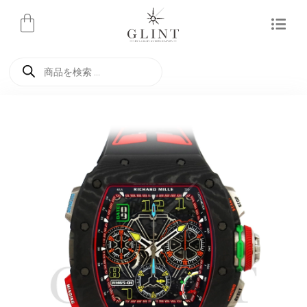
内
容
を
商
ス
品
検
キ
索
ッ
プ