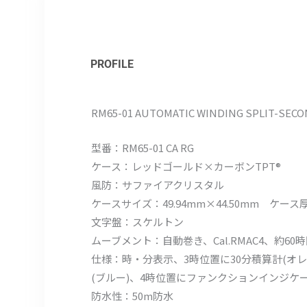
PROFILE
RM65-01 AUTOMATIC WINDING SPLIT-SE
型番：RM65-01 CA RG
ケース：レッドゴールド×カーボンTPT®
風防：サファイアクリスタル
ケースサイズ：49.94mm×44.50mm ケース厚
文字盤：スケルトン
ムーブメント：自動巻き、Cal.RMAC4、約60
仕様：時・分表示、3時位置に30分積算計(オレ
(ブルー)、4時位置にファンクションインジケ
防水性：50m防水