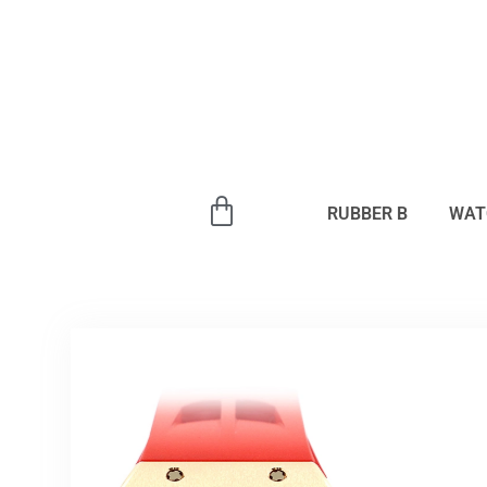
内
容
を
ス
キ
ッ
プ
RUBBER B
WAT