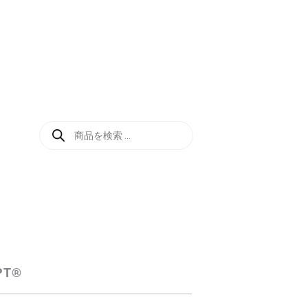
商
品
検
索
T®