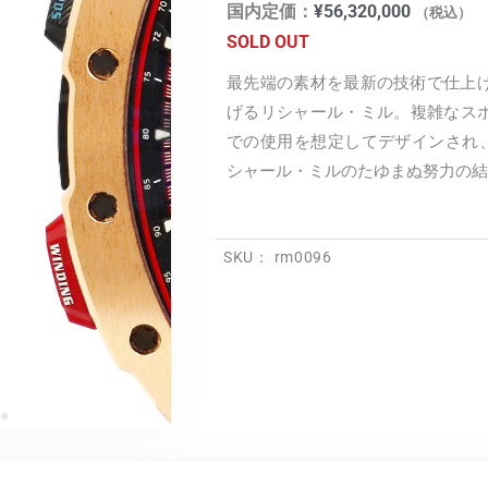
国内定価：
¥
56,320,000
（税込）
SOLD OUT
最先端の素材を最新の技術で仕上げ
げるリシャール・ミル。複雑なス
での使用を想定してデザインされ、卓
シャール・ミルのたゆまぬ努力の結
SKU：
rm0096