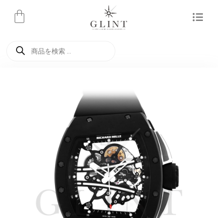
内
容
を
商
ス
品
検
キ
索
ッ
プ