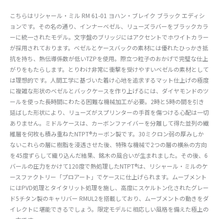
こちらはリシャール・ミル RM 61-01 ヨハン・ブレイク ブラック エディシ
ョンです。その名の通り、インナーベゼル、リューズラバーをブラックカラ
ーに統一されたモデル。文字盤のブリッジにはアクセントでホワイトカラー
が採用されております。ベゼルとケースバックの素材には優れたひっかき抵
抗を持ち、熱伝導係数が低いTZPを使用。際立つ粒子のおかげで完璧な仕上
がりをもたらします。とりわけ非常に衝撃を受けやすいベゼルの素材として
は理想的です。人間工学に基づいた着け心地を追求するマット仕上げの極度
に複雑な形状のベゼルとバックケースを作り上げるには、ダイヤモンドのツ
ールを使った長時間にわたる困難な機械加工が必要。2時と5時の間を引き
延ばした形状により、リューズがスプリンターの手首を傷つける心配は一切
ありません。ミドルケースは、カーボンファイバーを分離して得た並列の繊
維層を何枚も積み重ねたNTPT®カーボン製です。30ミクロン弱の厚みしか
ないこれらの層に樹脂を浸透させた後、特殊な機械で2つの層の横糸の方向
を45度ずらして織り込んだ結果、銘木の風合いが生まれました。その後、6
バールの圧力をかけて120度で熱処理したNTPT®は、リシャール・ミルのケ
ースファクトリー「プロアート」でケースに仕上げられます。ムーブメント
にはPVD処理とタイタリット処理を施し、高度にスケルトン化されたグレー
ド5チタン製のキャリバー RMUL2を搭載しており、ムーブメントの動きをダ
イレクトに堪能できるでしょう。限定モデルに相応しい風格を備えた極上の