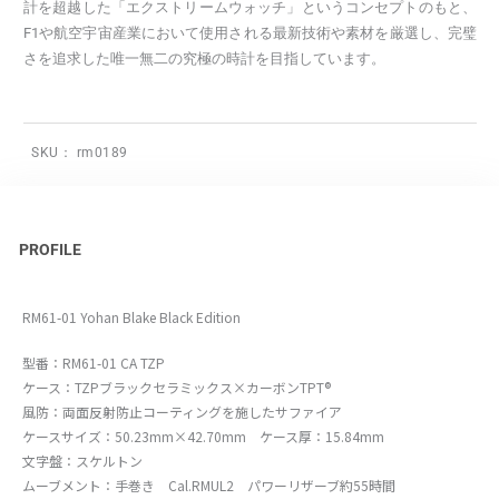
計を超越した「エクストリームウォッチ」というコンセプトのもと、
F1や航空宇宙産業において使用される最新技術や素材を厳選し、完璧
さを追求した唯一無二の究極の時計を目指しています。
SKU：
rm0189
PROFILE
RM61-01 Yohan Blake Black Edition
型番：RM61-01 CA TZP
ケース：TZPブラックセラミックス×カーボンTPT®
風防：両面反射防止コーティングを施したサファイア
ケースサイズ：50.23mm×42.70mm ケース厚：15.84mm
文字盤：スケルトン
ムーブメント：手巻き Cal.RMUL2 パワーリザーブ約55時間