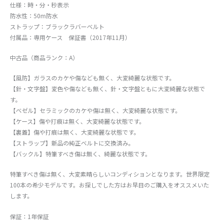
仕様：時・分・秒表示
防水性：50m防水
ストラップ：ブラックラバーベルト
付属品：専用ケース 保証書（2017年11月）
中古品（商品ランク：A）
【風防】ガラスのカケや傷なども無く、大変綺麗な状態です。
【針・文字盤】変色や傷なども無く、針・文字盤ともに大変綺麗な状態で
す。
【ベゼル】セラミックのカケや傷は無く、大変綺麗な状態です。
【ケース】傷や打痕は無く、大変綺麗な状態です。
【裏蓋】傷や打痕は無く、大変綺麗な状態です。
【ストラップ】新品の純正ベルトに交換済み。
【バックル】特筆すべき傷は無く、綺麗な状態です。
特筆すべき傷は無く、大変素晴らしいコンディションとなります。世界限定
100本の希少モデルです。お探しでした方はお早目のご購入をオススメいた
します。
保証：1年保証