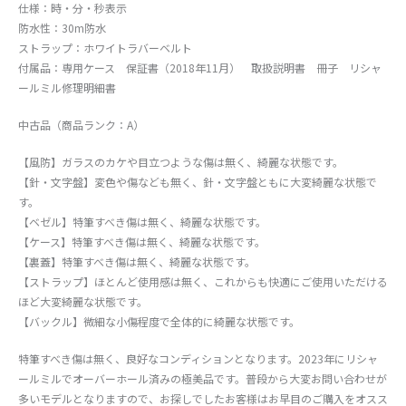
仕様：時・分・秒表示
防水性：30m防水
ストラップ：ホワイトラバーベルト
付属品：専用ケース 保証書（2018年11月） 取扱説明書 冊子 リシャ
ールミル修理明細書
中古品（商品ランク：A）
【風防】ガラスのカケや目立つような傷は無く、綺麗な状態です。
【針・文字盤】変色や傷なども無く、針・文字盤ともに大変綺麗な状態で
す。
【ベゼル】特筆すべき傷は無く、綺麗な状態です。
【ケース】特筆すべき傷は無く、綺麗な状態です。
【裏蓋】特筆すべき傷は無く、綺麗な状態です。
【ストラップ】ほとんど使用感は無く、これからも快適にご使用いただける
ほど大変綺麗な状態です。
【バックル】微細な小傷程度で全体的に綺麗な状態です。
特筆すべき傷は無く、良好なコンディションとなります。2023年にリシャ
ールミルでオーバーホール済みの極美品です。普段から大変お問い合わせが
多いモデルとなりますので、お探しでしたお客様はお早目のご購入をオスス