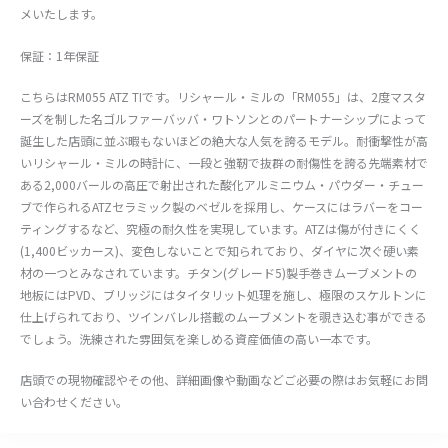
メいたします。
保証：1年保証
こちらはRM055 ATZ TIです。リシャール・ミルの「RM055」は、2度マスタ
ーズを制した名ゴルファーバッバ・ワトソンとのパートナーシップによって
誕生した店頭に並ぶ暇もないほどの絶大な人気を誇るモデル。耐衝撃性が高
いリシャール・ミルの時計に、一段と強靭で抜群の耐傷性を誇る先端素材で
ある2,000バールの高圧で射出された酸化アルミニウム・パウダー・チュー
ブで作られるATZセラミック製のベゼルを採用し、ケースにはラバーをコー
ティングするなど、究極の耐久性を実現しています。ATZは傷が付きにくく
(1,400ビッカース)、変色しないことで知られており、ダイヤに次ぐ硬い素
材の一つとみなされています。チタン(グレード5)製手巻きムーブメントの
地板にはPVD、ブリッジにはタイタリット処理を施し、極限のスケルトンに
仕上げられており、ツインバレル搭載のムーブメントを覗き込む事ができる
でしょう。洗練された雰囲気を楽しめる資産価値の高い一本です。
店頭での現物確認やその他、詳細画像や動画などご必要の際はお気軽にお問
い合わせください。