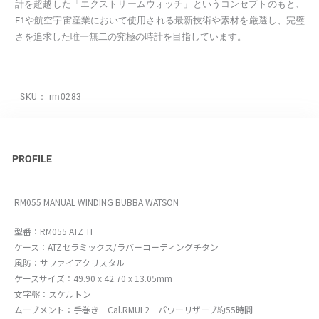
計を超越した「エクストリームウォッチ」というコンセプトのもと、
F1や航空宇宙産業において使用される最新技術や素材を厳選し、完璧
さを追求した唯一無二の究極の時計を目指しています。
SKU：
rm0283
PROFILE
RM055 MANUAL WINDING BUBBA WATSON
型番：RM055 ATZ TI
ケース：ATZセラミックス/ラバーコーティングチタン
風防：サファイアクリスタル
ケースサイズ：49.90 x 42.70 x 13.05mm
文字盤：スケルトン
ムーブメント：手巻き Cal.RMUL2 パワーリザーブ約55時間