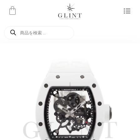
内
容
を
商
ス
品
検
キ
索
ッ
プ