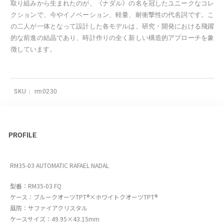
取り組みから生まれたのが、《ナダル》の名を冠したユニークなコレ
クションで、今やイノベーション、軽量、耐衝撃性の代名詞です。こ
の二人が一体となって設計した各モデルは、研究・開発における飛躍
的な前進の結晶であり、時計作りの全く新しい構造的アプローチを象
徴しています。
SKU：
rm0230
PROFILE
RM35-03 AUTOMATIC RAFAEL NADAL
型番：RM35-03 FQ
ケース：ブルークオーツTPT®×ホワイトクオーツTPT®
風防：サファイアクリスタル
ケースサイズ：49.95×43.15mm