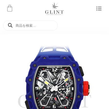
内
容
を
商
ス
品
検
キ
索
ッ
プ