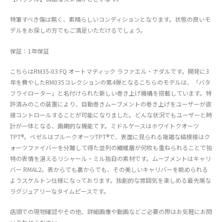
特筆すべき傷は無く、素晴らしいコンディションとなります。状態の良いモ
デルをお探しの方でもご満足いただけるでしょう。
保証：1年保証
こちらはRM35-03 FQ オートマティック ラファエル・ナダルです。開発に3
年を費やしたRM035コレクションの第4弾となるこちらのモデルは、「バタ
フライローター」と名付けられた新しい巻き上げ機構を搭載しています。特
許済みのこの装置により、自動巻きムーブメントの巻き上げをユーザーが直
接コントロールすることが可能になりました。どんな状況でもユーザーと時
計が一体となる、画期的な機能です。ミドルケースはホワイトクオーツ
TPT®。ベゼルはブルークオーツTPT®で、表面に見られる複雑な縞模様はク
ォーツファイバーを分離して得た並列の繊維層が何枚も重ねられることで独
特の表情を湛えるリシャール・ミル独自の素材です。ムーブメントはキャリ
バー RMAL2。表からでも裏からでも、その美しいキャリバーを眺められる
ようスケルトン仕様になっております。独創的な雰囲気を楽しめる最先端な
ラグジュアリーなタイムピースです。
店頭での現物確認やその他、詳細画像や動画などご必要の際はお気軽にお問