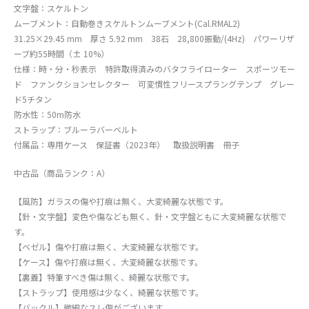
文字盤：スケルトン
ムーブメント：自動巻きスケルトンムーブメント(Cal.RMAL2)
31.25×29.45 mm 厚さ 5.92 mm 38石 28,800振動/(4Hz) パワーリザ
ーブ約55時間（± 10%）
仕様：時・分・秒表示 特許取得済みのバタフライローター スポーツモー
ド ファンクションセレクター 可変慣性フリースプラングテンプ グレー
ド5チタン
防水性：50m防水
ストラップ：ブルーラバーベルト
付属品：専用ケース 保証書（2023年） 取扱説明書 冊子
中古品（商品ランク：A）
【風防】ガラスの傷や打痕は無く、大変綺麗な状態です。
【針・文字盤】変色や傷なども無く、針・文字盤ともに大変綺麗な状態で
す。
【ベゼル】傷や打痕は無く、大変綺麗な状態です。
【ケース】傷や打痕は無く、大変綺麗な状態です。
【裏蓋】特筆すべき傷は無く、綺麗な状態です。
【ストラップ】使用感は少なく、綺麗な状態です。
【バックル】微細なスレ傷がございます。