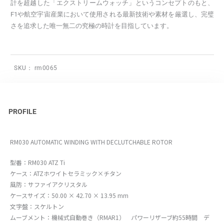
計を超越した「エクストリームウォッチ」というコンセプトのもと、
F1や航空宇宙産業において使用される最新技術や素材を厳選し、完璧
さを追求した唯一無二の究極の時計を目指しています。
SKU：
rm0065
PROFILE
RM030 AUTOMATIC WINDING WITH DECLUTCHABLE ROTOR
型番：RM030 ATZ Ti
ケース：ATZホワイトセラミック×チタン
風防：サファイアクリスタル
ケースサイズ：50.00 × 42.70 × 13.95 mm
文字盤：スケルトン
ムーブメント：機械式自動巻き（RMAR1） パワーリザーブ約55時間 デ