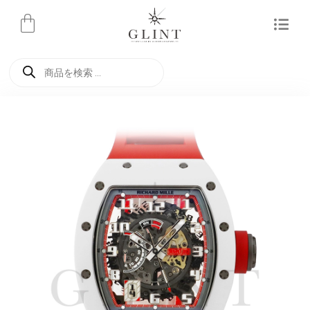
内
容
を
商
ス
品
検
キ
索
ッ
プ