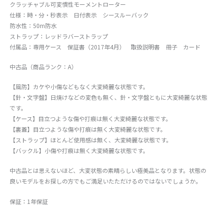
クラッチャブル可変慣性モーメントローター
仕様：時・分・秒表示 日付表示 シースルーバック
防水性：50m防水
ストラップ：レッドラバーストラップ
付属品：専用ケース 保証書（2017年4月） 取扱説明書 冊子 カード
中古品（商品ランク：A）
【風防】カケや小傷などもなく大変綺麗な状態です。
【針・文字盤】日焼けなどの変色も無く、針・文字盤ともに大変綺麗な状態
です。
【ケース】目立つような傷や打痕は無く大変綺麗な状態です。
【裏蓋】目立つような傷や打痕は無く大変綺麗な状態です。
【ストラップ】ほとんど使用感は無く、大変綺麗な状態です。
【バックル】小傷や打痕は無く大変綺麗な状態です。
中古品とは思えないほど、大変状態の素晴らしい極美品となります。状態の
良いモデルをお探しの方でもご満足いたただけるのではないでしょうか。
保証：1年保証