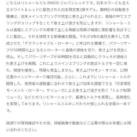
こちらはリシャールミル RM030 ジャパンレッドです。日本カラーとも言え
るホワイト＆レッドに配色された日本限定第2弾モデル。腕時計の自動巻き
機構は、従来メインスプリングが完全に巻き上げられると、香箱の中でスプ
リングがスリップすることで巻き上げ過ぎを防止しますが、リシャール・ミ
ルは香箱とスプリングの摩擦で生じる微細な残屑が精度に悪影響を及ぼすこ
とに着目し、それを排除する新機構を開発。それが4年の歳月を費やして完
成させた「デクラッチャブル・ローター」と呼ばれる機構で、パワーリザー
ブが50時間以上になるとローターと香箱の連結を切り、巻き上げを完全に
停止。そしてパワーリザーブが40時間を切ると自動的にクラッチが連結さ
れ巻き上げを再開。これによりメインスプリングの放出トルクを一定に保
ち、精度を確保し、残屑も発生しません。巻き上げのオン・オフは、12時
位置のインジケーターで確認可能。さらに、これまでにリシャール・ミルが
開発した、使用者の運動量に合わせて巻き上げ効率を調整できる「可変慣性
モーメント・ローター」やリューズによる巻き上げ過ぎを防ぐ「トルク制限
リューズ」などとのコンビネーションで、最適なトルクを実現し、高精度化
を実現しております。リシャールミルのこだわりが感じられる至極の一本で
す。
店頭での現物確認やその他、詳細画像や動画などご必要の際はお気軽にお問
い合わせください。