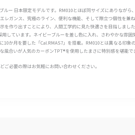
パン ブルー 日本限定モデルです。RM010とほぼ同サイズにありなが
エレガンス、究極のライン、便利な機能、そして際立つ個性を兼ね
示を作り出すことにより、人間工学的に見た快適さを目指しまし
を採用しています。ネイビーブルーを差し色に入れ、さわやかな雰囲
0か月を要した「Cal.RMAS7」を搭載。RM010とは異なる印
な風合いが人気のカーボンTPT®を使用したまさに特別感を堪能で
どご必要の際はお気軽にお問い合わせください。