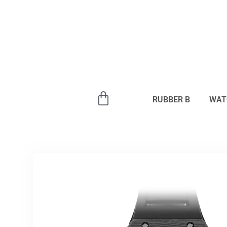
内
容
を
ス
キ
ッ
プ
RUBBER B
WAT