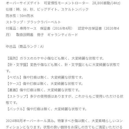
オーバーサイズデイト 可変慣性モーメントローター 28,800振動/(4Hz)
仕様：時、分、秒、ビッグデイト、スケルトンバック
防水性：50m防水
ストラップ：ブラックラバーベルト
付属品：専用ケース 保証書（2016年4月） 認定中古保証書（2020年4
月） 取扱説明書 冊子 ギャランティカード
中古品（商品ランク：A）
【風防】ガラスのカケや小傷なども無く、大変綺麗な状態です。
【針・文字盤】変色や傷なども無く、針・文字盤ともに大変綺麗な状態で
す。
【べゼル】傷や打痕は無く、大変綺麗な状態です。
【ケース】傷や打痕は無く、大変綺麗な状態です。
【裏蓋】傷や打痕は無く、大変綺麗な状態です。
【ストラップ】多少の使用感はありますが、これからもご使用いただける状
態です。
【バックル】傷や打痕は無く、大変綺麗な状態です。
2024年8月オーバーホール済み。特筆すべき傷は無く、大変素晴らしいコン
ディションとなります。状態の良い個体をお探しの方でもご満足いただける