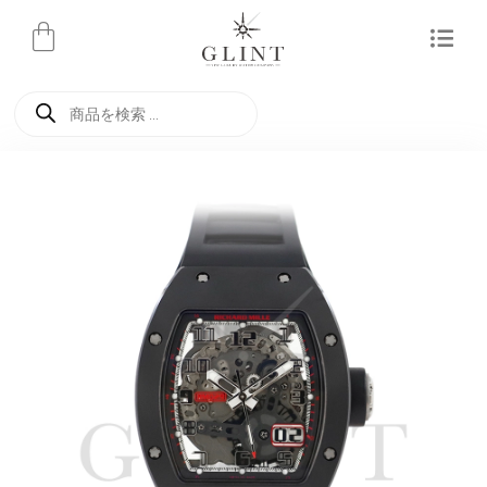
内
容
を
商
ス
品
検
キ
索
ッ
プ