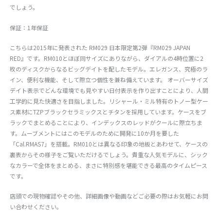
でしょう。
保証：1年保証
こちらは2015年に発表された RM029 日本限定第2弾『RM029 JAPAN
RED』です。RM010とほぼ同サイズにありながら、ダイアルの4時位置に2
枚のディスクからなるビッグデイトを配したモデル。エレガンス、究極のラ
イン、便利な機能、そして際立つ個性を兼ね備えています。 オーバーサイズ
デイト表示でどんな環境でも見やすい日付表示を作り出すことにより、人間
工学的に見た快適さを目指しました。リシャール・ミル特有のトノー型ケー
ス素材にTZPブラックセラミックスとチタンを採用しています。ケースをブ
ラックでまとめることにより、インデックスのレッドがクールに際立ちま
す。ムーブメントにはこのモデルのために開発に10か月を要した
「Cal.RMAS7」を搭載。RM010とは異なる印象の地板とあわせて、ケースの
裏表からその様子をご覧いただけるでしょう。貴重な人気モデルに、シック
なカラーで全体をまとめる、まさに特別感を堪能できる最高のタイムピース
です。
店頭での現物確認やその他、詳細画像や動画などご必要の際はお気軽にお問
い合わせください。