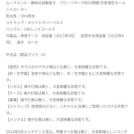
ムーブメント：機械式自動巻き パワーリザーブ約55時間 可変慣性モーメ
ントローター
防水性：50m防水
ストラップ：ホワイトラバーベルト
バックル：18Kレッドゴールド
付属品：専用ケース 保証書（2017年5月） 認定中古保証書（2022年4
月） 冊子 カード
中古品（商品ランク：A）
【風防】ガラスのカケや小傷なども無く、大変綺麗な状態です。
【針・文字盤】変色や傷なども無く、針・文字盤ともに大変綺麗な状態で
す。
【ベゼル】傷や打痕は無く、大変綺麗な状態です。
【ケース】傷や打痕は無く、大変綺麗な状態です。
【裏蓋】傷や打痕は無く、大変綺麗な状態です。
【ストラップ】使用感は少なく、これからも快適にご使用いただける状態で
す。
【バックル】傷や打痕は無く、大変綺麗な状態です。
2024年5月メンテナンス済み。特筆すべき傷は無く、大変素晴らしいコンデ