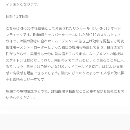
ィションとなります。
保証：1年保証
こちらはRM005の後継機として発表されたリシャール ミル RM010 オート
マティックです。RM005キャリバーをベースにしたRM010のスケルトン・
ウォッチは腕の動きに合わせてムーブメントの巻き上げ効率を調整する可変
慣性モーメント・ローターといった独自の機構も搭載しており、精度の安全
性がもたらせ、実用性も十分に兼ね備えております。ムーブメントの地板は
スケルトン仕様になっており、内部のメカニズムをじっくり見ることが出来
るでしょう。素材には色鮮やかな18Kレッドゴールドを使用。ほどよい重量
感で高級感を堪能できるでしょう。腕元にぴったり収まるサイズ感で使い勝
手も素晴らしい一本です。
店頭での現物確認やその他、詳細画像や動画などご必要の際はお気軽にお問
い合わせください。