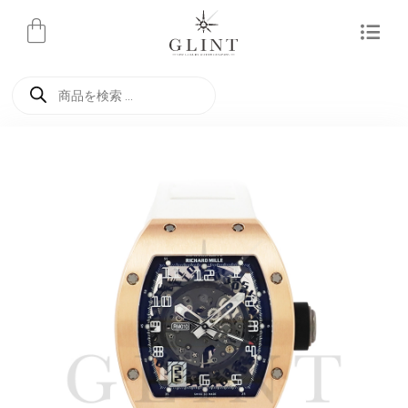
内
容
を
商
ス
品
検
キ
索
ッ
プ