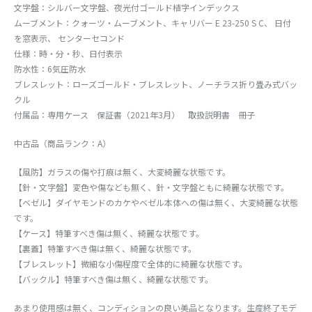
文字盤：シルバー文字盤、夜光付ゴールド植字インデックス
ムーブメント：クォーツ・ムーブメント、キャリバー E 23-250 S C、 日付
を窓表示、 センターセコンド
仕様：時・分・秒、日付表示
防水性：6気圧防水
ブレスレット：ローズゴールド・ブレスレット、ノーチラス折り畳み式バッ
クル
付属品：専用ケース 保証書（2021年3月） 取扱説明書 冊子
中古品（商品ランク：A）
【風防】ガラスの傷や打痕は無く、大変綺麗な状態です。
【針・文字盤】変色や傷なども無く、針・文字盤ともに綺麗な状態です。
【ベゼル】ダイヤモンドのカケやベゼル本体への傷は無く、大変綺麗な状態
です。
【ケース】特筆すべき傷は無く、綺麗な状態です。
【裏蓋】特筆すべき傷は無く、綺麗な状態です。
【ブレスレット】微細な小傷程度で全体的に綺麗な状態です。
【バックル】特筆すべき傷は無く、綺麗な状態です。
あまり使用感は無く、コンディションの良い美品となります。生産終了モデ