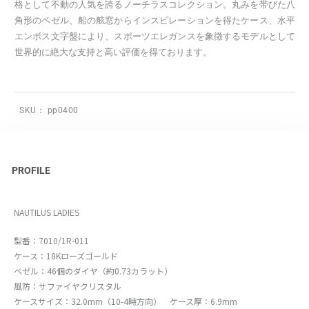
格として不動の人気を誇るノーチラスコレクション。丸みを帯びた八
角形のベゼル、船の舷窓からインスピレーションを得たケース、水平
エンボス文字盤により、スポーツエレガンスを象徴するモデルとして
世界的に絶大な支持と高い評価を得ております。
SKU：
pp0400
PROFILE
NAUTILUS LADIES
型番：7010/1R-011
ケース：18Kローズゴールド
ベゼル：46個のダイヤ（約0.73カラット）
風防：サファイヤクリスタル
ケースサイズ：32.0mm（10-4時方向） ケース厚：6.9mm