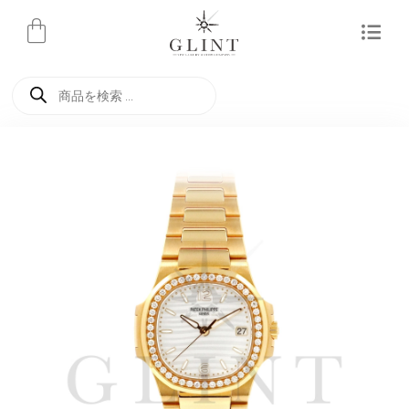
内
容
を
商
ス
品
検
キ
索
ッ
プ