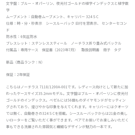
文字盤：ブルー・オパーリン、夜光付ゴールドの植字インデックスと植字数
字
ムーブメント：自動巻ムーブメント、キャリバー 324 S C
仕様：時・分・秒表示 シースルーバック 日付を窓表示、 センターセコン
ド
防水性：6気圧防水
ブレスレット：ステンレススティール ノーチラス折り畳み式バックル
付属品：専用ケース 保証書（2023年7月） 取扱説明書 冊子 タグ
新品（商品ランク：N）
保証：2年保証
こちらはノーチラス 7118/1200A-001です。レディース向けとして新たに加
わったケースサイズ35.2mmモデル。文字盤はブルー・オパーリンに夜光付
ゴールドのインデックス。ベゼルには56個ものダイヤモンドがセッティン
グされており、煌びやかな印象を与えてくれます。キャリバーにはクオーツ
では無く、自動巻きの324 S Cを搭載。シースルーバックからは21金の美し
いローターをご覧いただく事ができます。ペアでお揃いでお楽しみいただく
事もできる洗練された雰囲気と繊細なデザインが魅力の一本です。