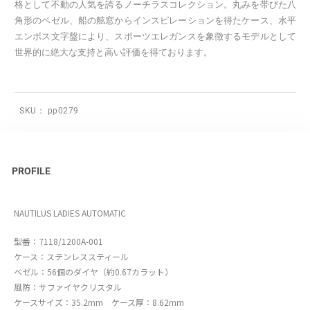
格として不動の人気を誇るノーチラスコレクション。丸みを帯びた八
角形のベゼル、船の舷窓からインスピレーションを得たケース、水平
エンボス文字盤により、スポーツエレガンスを象徴するモデルとして
世界的に絶大な支持と高い評価を得ております。
SKU：
pp0279
PROFILE
NAUTILUS LADIES AUTOMATIC
型番：7118/1200A-001
ケース：ステンレススティール
ベゼル：56個のダイヤ（約0.67カラット）
風防：サファイヤクリスタル
ケースサイズ：35.2mm ケース厚：8.62mm