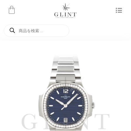
内
容
を
商
ス
品
検
キ
索
ッ
プ