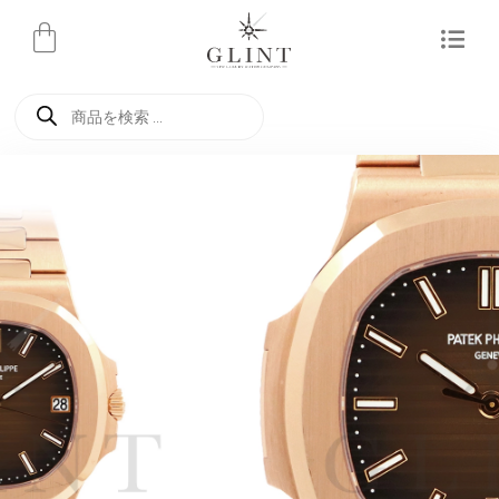
内
容
を
商
ス
品
検
キ
索
ッ
プ