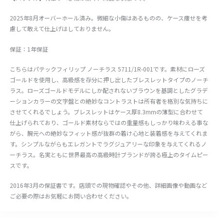
2025年8月オーバーホール済み。微細な小傷はあるものの、ケース痩せを考
慮して敢えて仕上げはしておりません。
保証：1年保証
こちらはパテックフィリップ ノーチラス 5711/1R-001です。素材にローズ
ゴールドを使用し、高級感を存分に押し出したブレスレットタイプのノーチ
ラス。ローズゴールドモデルにしか配されないブラウンを基調としたグラデ
ーションカラーの文字盤との絶妙なコントラストは所有者を格別な気持ちに
させてくれるでしょう。ブレスレットはケース厚8.3mmの薄型に合わせて
仕上げられており、ゴールド素材ならではの重量感もしっかり味わえる事な
がら、腕元への絶妙なフィット感が抜群の着け心地と装着感を与えてくれま
す。シンプルながらもエレガントでラグジュアリーな印象を与えてくれるノ
ーチラス。名実ともに世界最高の高級時計ブランドが誇る極上のタイムピー
スです。
2016年3月の保証書です。店頭での現物確認やその他、詳細画像や動画など
ご必要の際はお気軽にお問い合わせください。