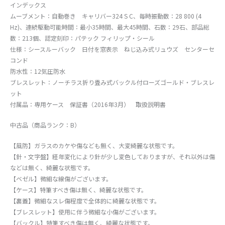
インデックス
ムーブメント：自動巻き キャリバー324 S C、毎時振動数：28 800 (4
Hz)、連続駆動可能時間：最小35時間、最大45時間、石数：29石、部品総
数：213個、認定刻印：パテック フィリップ・シール
仕様：シースルーバック 日付を窓表示 ねじ込み式リュウズ センターセ
コンド
防水性：12気圧防水
ブレスレット：ノーチラス折り畳み式バックル付ローズゴールド・ブレスレ
ット
付属品：専用ケース 保証書（2016年3月） 取扱説明書
中古品（商品ランク：B）
【風防】ガラスのカケや傷なども無く、大変綺麗な状態です。
【針・文字盤】経年変化により針が少し変色しておりますが、それ以外は傷
などは無く、綺麗な状態です。
【ベゼル】微細な線傷がございます。
【ケース】特筆すべき傷は無く、綺麗な状態です。
【裏蓋】微細なスレ傷程度で全体的に綺麗な状態です。
【ブレスレット】使用に伴う微細な小傷がございます。
【バックル】特筆すべき傷は無く、綺麗な状態です。