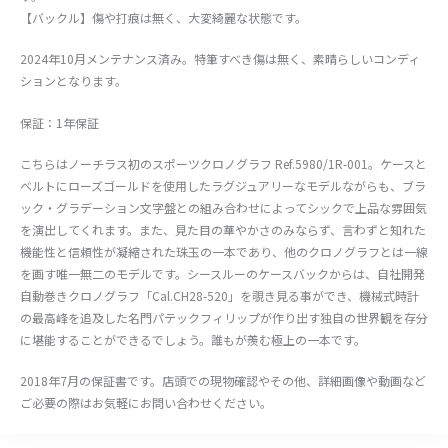
【バックル】傷や打痕は無く、大変綺麗な状態です。
2024年10月メンテナンス済み。特筆すべき傷は無く、素晴らしいコンディ
ションとなります。
保証：1年保証
こちらはノーチラス初のスポーツクロノグラフ Ref.5980/1R-001。ケースと
ベルトにローズゴールドを使用したラグジュアリーなモデルながらも、ブラ
ック・グラデーション文字盤との組み合わせによってシックで上品な雰囲気
を演出してくれます。また、見た目の華やかさのみならず、言わずと知れた
機能性と信頼性が凝縮された珠玉の一本であり、他のクロノグラフとは一線
を画す唯一無二のモデルです。シースルーのケースバックからは、自社開発
自動巻きクロノグラフ「Cal.CH28-520」を覗き見る事ができ、機械式時計
の最高峰を追及した名門パテックフィリップが作り出す独自の世界観を存分
に堪能することができるでしょう。誰もが羨む極上の一本です。
2018年7月の保証書です。店頭での現物確認やその他、詳細画像や動画など
ご必要の際はお気軽にお問い合わせください。