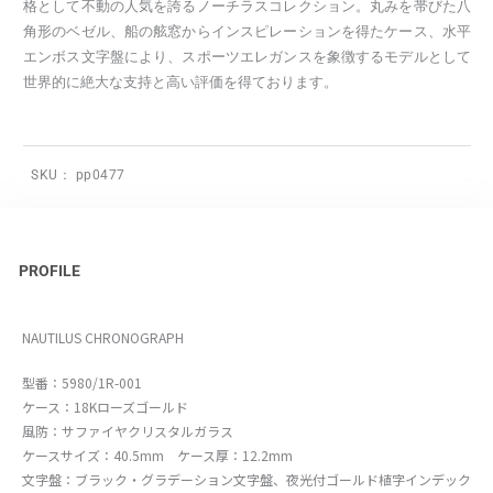
格として不動の人気を誇るノーチラスコレクション。丸みを帯びた八
角形のベゼル、船の舷窓からインスピレーションを得たケース、水平
エンボス文字盤により、スポーツエレガンスを象徴するモデルとして
世界的に絶大な支持と高い評価を得ております。
SKU：
pp0477
PROFILE
NAUTILUS CHRONOGRAPH
型番：5980/1R-001
ケース：18Kローズゴールド
風防：サファイヤクリスタルガラス
ケースサイズ：40.5mm ケース厚：12.2mm
文字盤：ブラック・グラデーション文字盤、夜光付ゴールド植字インデック