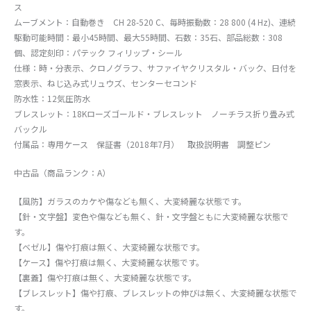
ス
ムーブメント：自動巻き CH 28-520 C、毎時振動数：28 800 (4 Hz)、連続
駆動可能時間：最小45時間、最大55時間、石数：35石、部品総数：308
個、認定刻印：パテック フィリップ・シール
仕様：時・分表示、クロノグラフ、サファイヤクリスタル・バック、日付を
窓表示、ねじ込み式リュウズ、センターセコンド
防水性：12気圧防水
ブレスレット：18Kローズゴールド・ブレスレット ノーチラス折り畳み式
バックル
付属品：専用ケース 保証書（2018年7月） 取扱説明書 調整ピン
中古品（商品ランク：A）
【風防】ガラスのカケや傷なども無く、大変綺麗な状態です。
【針・文字盤】変色や傷なども無く、針・文字盤ともに大変綺麗な状態で
す。
【ベゼル】傷や打痕は無く、大変綺麗な状態です。
【ケース】傷や打痕は無く、大変綺麗な状態です。
【裏蓋】傷や打痕は無く、大変綺麗な状態です。
【ブレスレット】傷や打痕、ブレスレットの伸びは無く、大変綺麗な状態で
す。