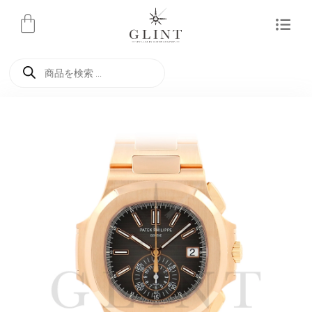
内
容
を
商
ス
品
検
キ
索
ッ
プ