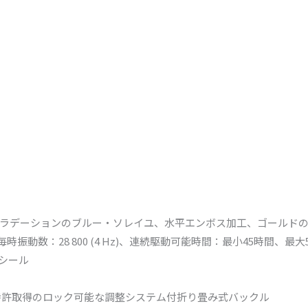
ラデーションのブルー・ソレイユ、水平エンボス加工、ゴールド
S、毎時振動数：28 800 (4 Hz)、連続駆動可能時間：最小45時間、
・シール
特許取得のロック可能な調整システム付折り畳み式バックル