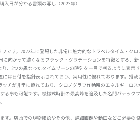
入日が分かる書類の写し（2023年）
ラフです。2022年に登場した非常に魅力的なトラベルタイム・ク
上げと外周に向かって濃くなるブラック・グラデーションを特徴とする、
より、2つの異なったタイムゾーンの時刻を一目で判るように表示
位置には日付を指針表示されており、実用性に優れております。搭載
FUSの垂直クラッチが非常に優れており、クロノグラフ作動時のエネルギー
する事も可能です。機械式時計の最高峰を追及した名門パテック
。
ます。店頭での現物確認やその他、詳細画像や動画などご必要の