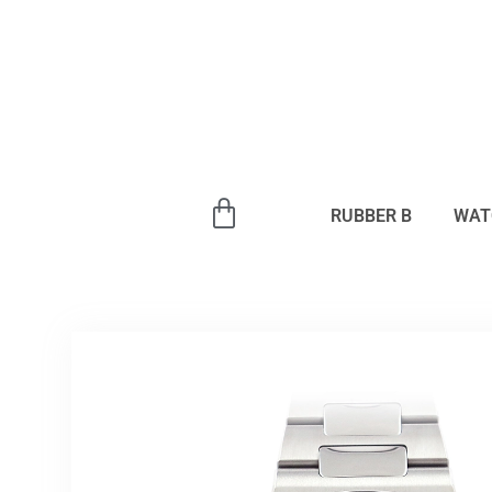
内
容
を
ス
キ
ッ
プ
RUBBER B
WAT