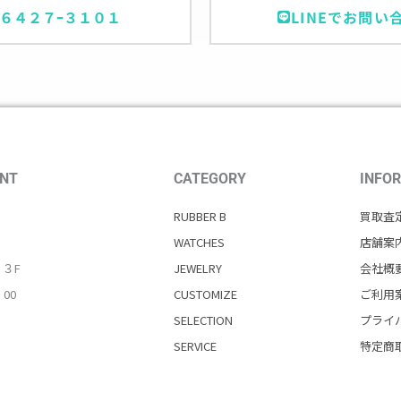
ｰ６４２７ｰ３１０１
LINEでお問い
NT
CATEGORY
INFO
RUBBER B
買取査
WATCHES
店舗案
・３F
JEWELRY
会社概
：00
CUSTOMIZE
ご利用
SELECTION
プライ
SERVICE
特定商