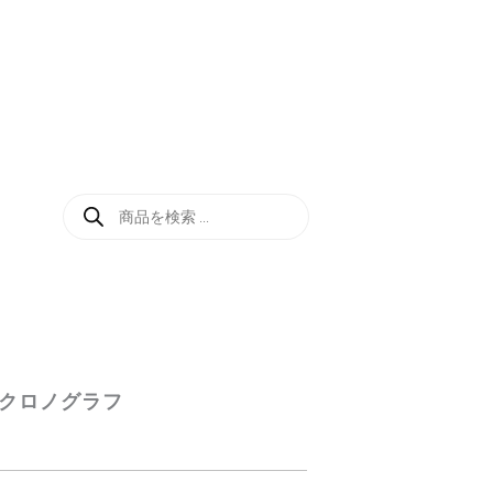
商
品
検
索
 クロノグラフ