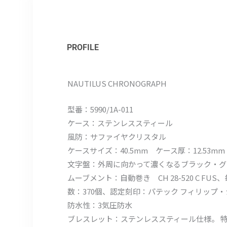
PROFILE
NAUTILUS CHRONOGRAPH
型番：5990/1A-011
ケース：ステンレススティール
風防：サファイヤクリスタル
ケースサイズ：40.5mm ケース厚：12.53mm
文字盤：外周に向かって濃くなるブラック・グ
ムーブメント：自動巻き CH 28-520 C FU
数：370個、認定刻印：パテック フィリップ
防水性：3気圧防水
ブレスレット：ステンレススティール仕様。 