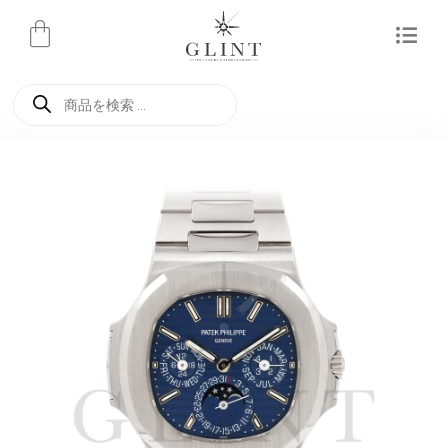
内
容
を
商
ス
品
検
キ
索
ッ
プ