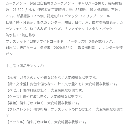
ムーブメント：超薄型自動巻きムーブメント キャリバー240 Q、毎時振動
数：21 600 (3 Hz)、連続駆動可能時間：最小38時間、最大48時間、石数：
27石、部品総数：275個、認定刻印：パテック フィリップ・シール
仕様：時・分表示、永久カレンダー、曜日、日付、月、閏年を指針表示、ム
ーンフェイズ、ねじ込み式リュウズ、サファイヤクリスタル・バック
防水性：6気圧防水
ブレスレット：18Kホワイトゴールド ノーチラス折り畳み式バックル
付属品：専用ケース 保証書（2020年2月） 取扱説明書 カレンダー調整
ピン
中古品（商品ランク：A）
【風防】ガラスのカケや傷などもなく大変綺麗な状態です。
【針・文字盤】変色や傷もなく、針・文字盤ともに大変綺麗な状態です。
【ベゼル】傷や打痕は無く、大変綺麗な状態です。
【ケース】傷や打痕は無く、大変綺麗な状態です。
【裏蓋】傷や打痕は無く、大変綺麗な状態です。
【ブレスレット】傷や打痕、ブレスレットの伸びは無く、大変綺麗な状態で
す。
【バックル】傷や打痕は無く、大変綺麗な状態です。