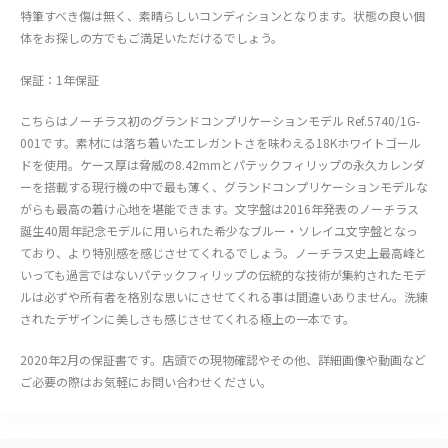
特筆すべき傷は無く、素晴らしいコンディションとなります。状態の良い個
体をお探しの方でもご満足いただけるでしょう。
保証：1年保証
こちらはノーチラス初のグランドコンプリケーションモデル Ref.5740/1G-
001です。素材には落ち着いたエレガントさを味わえる18Kホワイトゴール
ドを使用。ケース厚は脅威の8.42mmとパテックフィリップの永久カレンダ
ーを搭載する現行機の中で最も薄く、グランドコンプリケーションモデルな
がらも最高の着け心地を堪能できます。文字盤は2016年発表のノーチラス
誕生40周年記念モデルに用いられた希少なブルー・ソレイユ文字盤となっ
ており、より特別感を感じさせてくれるでしょう。ノーチラス史上最高峰と
いっても過言ではないパテックフィリップの伝統的な技術が集約されたモデ
ルは必ずや所有者を格別な思いにさせてくれる事は間違いありません。洗練
されたデザインに美しさも感じさせてくれる極上の一本です。
2020年2月の保証書です。店頭での現物確認やその他、詳細画像や動画など
ご必要の際はお気軽にお問い合わせください。