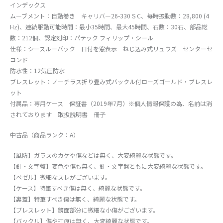
インデックス
ムーブメント：自動巻き キャリバー26-330 S C、毎時振動数：28,800 (4
Hz)、連続駆動可能時間：最小35時間、最大45時間、石数：30石、部品総
数：212個、認定刻印：パテック フィリップ・シール
仕様：シースルーバック 日付を窓表示 ねじ込み式リュウズ センターセ
コンド
防水性：12気圧防水
ブレスレット：ノーチラス折り畳み式バックル付ローズゴールド・ブレスレ
ット
付属品：専用ケース 保証書（2019年7月）※個人情報保護の為、名前は消
されております 取扱説明書 冊子
中古品（商品ランク：A）
【風防】ガラスのカケや傷などは無く、大変綺麗な状態です。
【針・文字盤】変色や傷も無く、針・文字盤ともに大変綺麗な状態です。
【ベゼル】微細なスレがございます。
【ケース】特筆すべき傷は無く、綺麗な状態です。
【裏蓋】特筆すべき傷は無く、綺麗な状態です。
【ブレスレット】鏡面部分に微細な小傷がございます。
【バックル】傷や打痕は無く、大変綺麗な状態です。