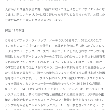
入荷時より綺麗な状態の為、当店では敢えて仕上げをしていないモデルとな
ります。新しいキャリバーに切り替わったモデルとなりますので、お探しの
方はお早目のご購入をオススメいたします。
保証：1年保証
こちらはパテック・フィリップ、ノーチラスの3針モデル 5711/1R-001で
す。素材にローズゴールドを使用し、高級感を存分に押し出したブレスレッ
トタイプのノーチラス。ローズゴールドモデルにしか配されないブラウンを
基調としたグラデーションカラーの文字盤との絶妙なコントラストは所有者
を格別な気持ちにさせてくれるでしょう。ブレスレットはケース厚8.3mm
の薄型に合わせて仕上げられており、ゴールド素材ならではの重量感もしっ
かり味わえる事ながら、腕元への絶妙なフィット感が抜群の着け心地と装着
感を与えてくれます。ムーブメントにはシリコン製スピロマックスヒゲゼン
マイを備えた、センターローターの自動巻キャリバー 26-330 S Cが搭載。
キャリバー324 S Cから派生したこの新しいムーブメントは、特に巻き上げ
システムに関し、多くの技術革新と最適化された機能を備え、1秒単位の正
確さで時刻合わせのできるストップセコンド機能も特徴となっております。
シンプルながらもエレガントでラグジュアリーな印象を与えてくれるノーチ