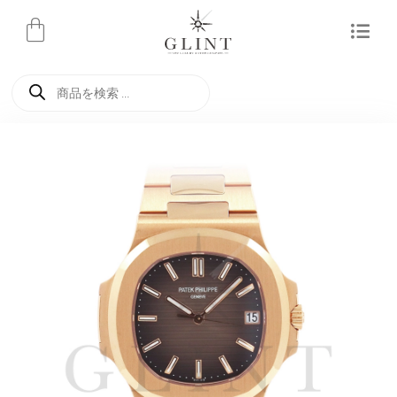
内
容
を
商
ス
品
検
キ
索
ッ
プ