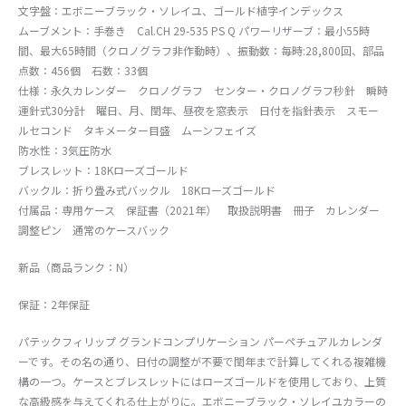
文字盤：エボニーブラック・ソレイユ、ゴールド植字インデックス
ムーブメント：手巻き Cal.CH 29-535 PS Q パワーリザーブ：最小55時
間、最大65時間（クロノグラフ非作動時）、振動数：毎時:28,800回、部品
点数：456個 石数：33個
仕様：永久カレンダー クロノグラフ センター・クロノグラフ秒針 瞬時
運針式30分計 曜日、月、閏年、昼夜を窓表示 日付を指針表示 スモー
ルセコンド タキメーター目盛 ムーンフェイズ
防水性：3気圧防水
ブレスレット：18Kローズゴールド
バックル：折り畳み式バックル 18Kローズゴールド
付属品：専用ケース 保証書（2021年） 取扱説明書 冊子 カレンダー
調整ピン 通常のケースバック
新品（商品ランク：N）
保証：2年保証
パテックフィリップ グランドコンプリケーション パーペチュアルカレンダ
ーです。その名の通り、日付の調整が不要で閏年まで計算してくれる複雑機
構の一つ。ケースとブレスレットにはローズゴールドを使用しており、上質
な高級感を与えてくれる仕上がりに。エボニーブラック・ソレイユカラーの