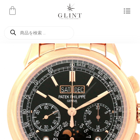
内
容
を
商
ス
品
検
キ
索
ッ
プ