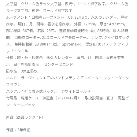
文字盤：クリーム色ラック文字盤、夜光付ゴールド植字数字。 クリーム色
ラック文字盤、夜光付ゴールド植字数字
ムーブメント：自動巻ムーブメント Cal.324 S Q、永久カレンダー、昼夜
表示。 曜日、月、閏年、昼夜を窓表示。 外径: 32 mm。 厚さ: 4.97 mm。
部品総数: 367個。 石数: 29石。 連続駆動可能時間: 最小35時間、最大45時
間。 自動巻ローター: 21金ゴールド中央ローター。 テンプ: ジャイロマック
ス。 毎時振動数: 28 800 (4 Hz)。 SpiromaxR。 認定刻印: パテック フィリ
ップ・シール
仕様：時・分・秒表示 永久カレンダー 曜日、月、閏年、昼夜を窓表
示 日付を指針表示 センターセコンド
防水性：3気圧防水
ベルト：ラージ・スクエアのハンドステッチ アリゲーター マット・ダーク
ブラウン
バックル：折り畳み式バックル ホワイトゴールド
付属品：専用ケース 保証書（2021年12月） 取扱説明書 冊子 調整ピ
ン ケースバック
新品（商品ランク：N）
保証：2年保証