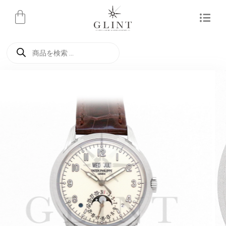
内
容
を
商
ス
品
検
キ
索
ッ
プ