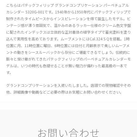
こちらはパテックフィリップ グランドコンプリケーション パーペチュアル
カレンダー 5320G-001です。1940年から1950年代にパテックフィリップで
制作されたタイムピースからインスピレーションを得て誕生したモデル。ビ
ンテージ感が漂う雰囲気で、温かみのあるラッカー仕様のクリーム色文字盤
に配されたインデックスは立体的な正対書体の植字タイプで蓄光塗料を塗り
込んで実用性を高めております。ムーブメントにはCal.324 S Qを搭載。1時
位置に月、11時位置に曜日、6時位置には日付と月齢表示で美しいムーブメ
ントの動きをシースルーバックから存分にご堪能できるでしょう。伝統的に
脈々と受け継がれてきたパテックフィリップのパーペチュアルカレンダーモ
デルは、いつの時代も色褪せることが無い魅力が備わった最高級の一本で
す。
グランドコンプリケーションを入荷いたしました。店頭での現物確認やその
他、詳細画像や動画などご必要の際はお気軽にお問い合わせください。
お問い合わせ