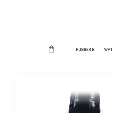
内
容
を
ス
キ
ッ
プ
RUBBER B
WAT