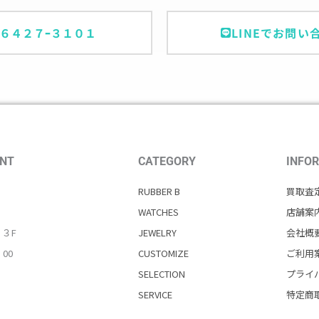
ｰ６４２７ｰ３１０１
LINEでお問い
NT
CATEGORY
INFO
RUBBER B
買取査
WATCHES
店舗案
・３F
JEWELRY
会社概
：00
CUSTOMIZE
ご利用
SELECTION
プライ
SERVICE
特定商