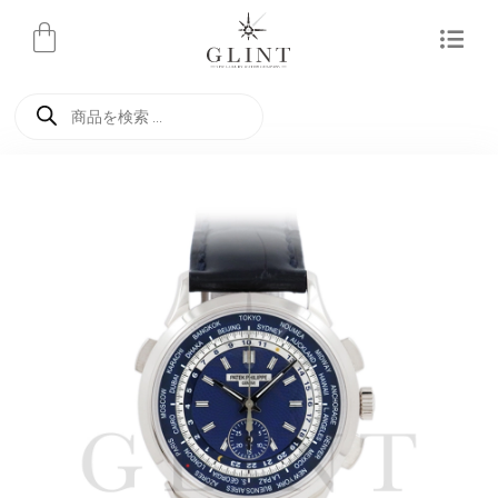
内
容
を
商
ス
品
検
キ
索
ッ
プ