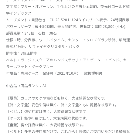
文字盤：ブルー・オパーリン、手仕上げのギヨシェ装飾、夜光付ゴールド植
字インデックス
ムーブメント：自動巻き CH 28-520 HU 24タイムゾーン表示、24時間表示
パワーリザーブ：最小50時間、最大55時間、振動数：毎時:28,800 (4 Hz)、
部品点数：343個 石数：38石
仕様：時、分表示、ワールドタイム、センター・クロノグラフ秒針、瞬時運
針式30分計、サファイヤクリスタル・バック
防水性：3気圧防水
ベルト：ラージ・スクエアのハンドステッチ・アリゲーター・バンド、カ
ラーはマット・ダークブルー
付属品：専用ケース 保証書（2021年10月） 取扱説明書
中古品（商品ランク：A）
【風防】ガラスのカケや傷なども無く、大変綺麗な状態です。
【針・文字盤】変色や傷は無く、針・文字盤ともに綺麗な状態です。
【ベゼル】傷や打痕は無く、大変綺麗な状態です。
【ケース】傷や打痕は無く、大変綺麗な状態です。
【裏蓋】傷や打痕は無く、大変綺麗な状態です。
【ベルト】多少の使用感だけで、これからも快適にご使用いただける綺麗な