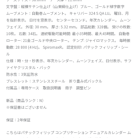
文字盤：縦横サテン仕上げ（山東絹仕上げ）ブルー、ゴールド植字数字
ムーブメント：自動巻ムーブメント。 キャリバー 324 S QA LU。 曜日、月
を指針表示。 日付を窓表示。 センターセコンド。年次カレンダー。 ムーン
フェイズ。 外径: 30 mm。 厚さ: 5.32 mm。 部品総数: 328個。 受けの枚数:
10枚。 石数: 34石。 連続駆動可能時間: 最小35時間、最大45時間。 自動巻
ローター: 21金ゴールド中央ローター。 テンプ: ジャイロマックス。 毎時振
動数: 28 800 (4 Hz)。 SpiromaxR。 認定刻印: パテック フィリップ・シー
ル
仕様：時・分・秒表示、年次カレンダー、ムーンフェイズ、日付表示、サフ
ァイヤクリスタル・バック
防水性：3気圧防水
ブレスレット：ステンレススチール 折り畳み式バックル
付属品：専用ケース 取扱説明書 冊子 調整ピン
新品（商品ランク：N）
※保証書はございません
保証：2年保証
こちらはパテックフィリップ コンプリケーション アニュアルカレンダー ム