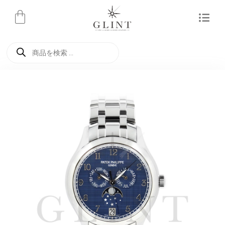
内
容
を
商
ス
品
検
キ
索
ッ
プ