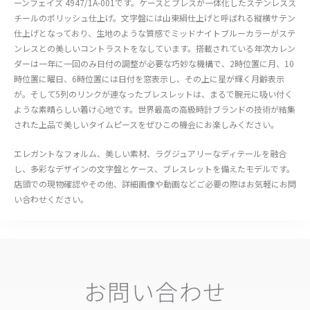
ーンフェイズ 4947/1A-001です。ケースとブレスが一体化したステンレスス
チールのポリッシュ仕上げ。文字盤には山東絹仕上げと呼ばれる縦横サテン
仕上げとなっており、生地のような質感でミッドナイトブルーカラーがステ
ンレスとの美しいコントラストをなしています。搭載されている年次カレン
ダーは一年に一回のみ日付の調整が必要な巧妙な機構で、2時位置に月、10
時位置に曜日、6時位置には日付を窓表示し、その上に星が輝く月齢表示
が。そして5列のリンクが連なったブレスレットは、まるで腕元に吸い付く
ような素晴らしい着け心地です。世界最高の高級時計ブランドの技術が結集
された上品で美しいタイムピースをぜひこの機会にお楽しみください。
エレガントなフォルム、美しい素材、ラグジュアリーなディテールを融合
し、多彩なデザインの文字盤とケース、ブレスレットを備えたモデルです。
店頭での現物確認やその他、詳細画像や動画などご必要の際はお気軽にお問
い合わせください。
お問い合わせ