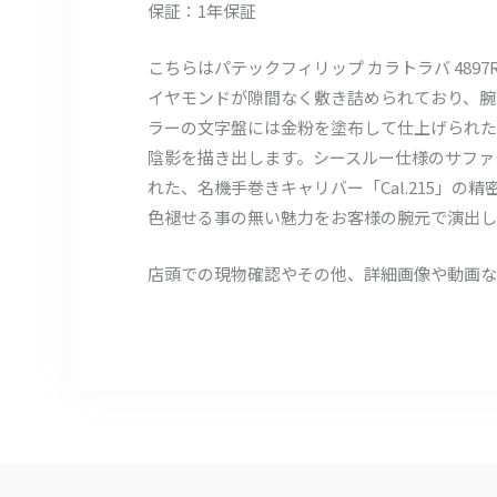
保証：1年保証
こちらはパテックフィリップ カラトラバ 489
イヤモンドが隙間なく敷き詰められており、腕
ラーの文字盤には金粉を塗布して仕上げられた
陰影を描き出します。シースルー仕様のサファ
れた、名機手巻きキャリバー「Cal.215」
色褪せる事の無い魅力をお客様の腕元で演出し
店頭での現物確認やその他、詳細画像や動画な