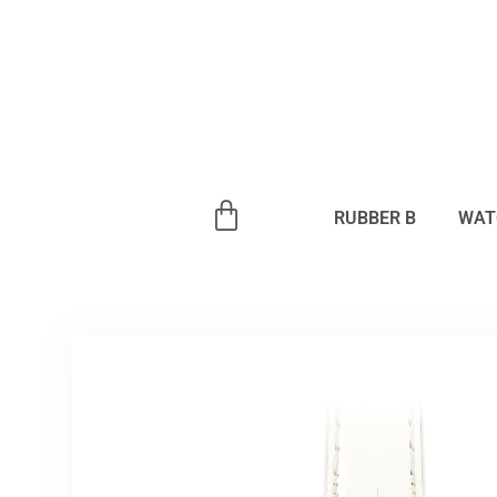
内
容
を
ス
キ
ッ
プ
RUBBER B
WAT