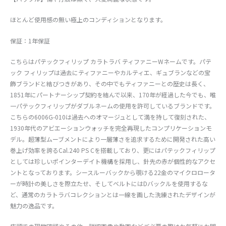
ほとんど使用感の無い極上のコンディションとなります。
保証：1年保証
こちらはパテックフィリップ カラトラバ ティファニーWネームです。パテ
ック フィリップは過去にティファニーやカルティエ、ギュブランなどの宝
飾ブランドと結びつきがあり、その中でもティファニーとの歴史は長く、
1851年にパートナーシップ契約を結んで以来、170年が経過した今でも、唯
一パテックフィリップがダブルネームの使用を許可しているブランドです。
こちらの6006G-010は過去へのオマージュとして満を持して復刻された、
1930年代のアビエーションウォッチを完全再現したコンプリケーションモ
デル。超薄型ムーブメントにより一層薄さを追求するために開発された高い
巻上げ効率を誇るCal.240 PS Cを搭載しており、更にはパテックフィリップ
としては珍しいポインターデイト機構を採用し、針先の赤が個性的なアクセ
ントとなっております。シースルーバックから覗ける22金のマイクロロータ
ーが時計の美しさを際立たせ、そしてベルトにはDバックルを使用するな
ど、通常のカラトラバコレクションとは一線を画した洗練されたデザインが
魅力の逸品です。