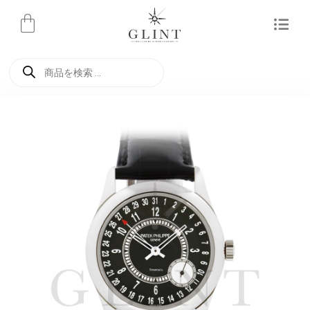
内
容
を
商
ス
品
検
キ
索
ッ
プ