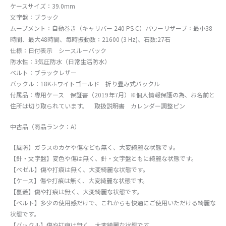
ケースサイズ：39.0mm
文字盤：ブラック
ムーブメント：自動巻き（キャリバー 240 PS C）パワーリザーブ：最小38
時間、最大48時間、毎時振動数：21600 (3 Hz)、石数:27石
仕様：日付表示 シースルーバック
防水性：3気圧防水（日常生活防水）
ベルト：ブラックレザー
バックル：18Kホワイトゴールド 折り畳み式バックル
付属品：専用ケース 保証書（2019年7月）※個人情報保護の為、お名前と
住所は切り取られています。 取扱説明書 カレンダー調整ピン
中古品（商品ランク：A）
【風防】ガラスのカケや傷なども無く、大変綺麗な状態です。
【針・文字盤】変色や傷は無く、針・文字盤ともに綺麗な状態です。
【ベゼル】傷や打痕は無く、大変綺麗な状態です。
【ケース】傷や打痕は無く、大変綺麗な状態です。
【裏蓋】傷や打痕は無く、大変綺麗な状態です。
【ベルト】多少の使用感だけで、これからも快適にご使用いただける綺麗な
状態です。
【バックル】傷や打痕は無く、大変綺麗な状態です。