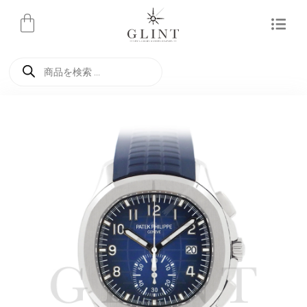
内
容
を
商
ス
品
検
キ
索
ッ
プ