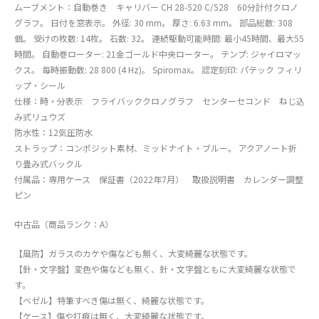
ムーブメント：自動巻き キャリバー CH 28-520 C/528 60分計付クロノ
グラフ。 日付を窓表示。 外径: 30 mm。 厚さ: 6.63 mm。 部品総数: 308
個。 受けの枚数: 14枚。 石数: 32。 連続駆動可能時間: 最小45時間、最大55
時間。 自動巻ローター: 21金ゴールド中央ローター。 テンプ: ジャイロマッ
クス。 毎時振動数: 28 800 (4 Hz)。 Spiromax。 認定刻印: パテック フィリ
ップ・シール
仕様：時・分表示 フライバッククロノグラフ センターセコンド ねじ込
み式リュウズ
防水性：12気圧防水
ストラップ：コンポジット素材、ミッドナイト・ブルー。 アクアノート折
り畳み式バックル
付属品：専用ケース 保証書（2022年7月） 取扱説明書 カレンダー調整
ピン
中古品（商品ランク：A）
【風防】ガラスのカケや傷なども無く、大変綺麗な状態です。
【針・文字盤】変色や傷なども無く、針・文字盤ともに大変綺麗な状態で
す。
【ベゼル】特筆すべき傷は無く、綺麗な状態です。
【ケース】傷や打痕は無く、大変綺麗な状態です。