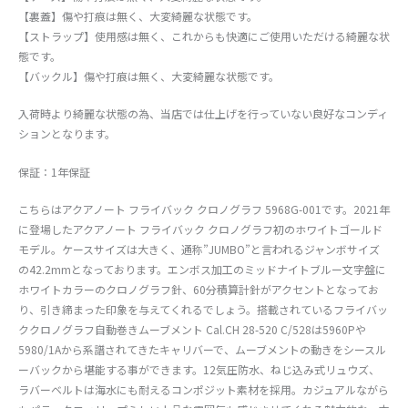
【裏蓋】傷や打痕は無く、大変綺麗な状態です。
【ストラップ】使用感は無く、これからも快適にご使用いただける綺麗な状
態です。
【バックル】傷や打痕は無く、大変綺麗な状態です。
入荷時より綺麗な状態の為、当店では仕上げを行っていない良好なコンディ
ションとなります。
保証：1年保証
こちらはアクアノート フライバック クロノグラフ 5968G-001です。2021年
に登場したアクアノート フライバック クロノグラフ初のホワイトゴールド
モデル。ケースサイズは大きく、通称”JUMBO”と言われるジャンボサイズ
の42.2mmとなっております。エンボス加工のミッドナイトブルー文字盤に
ホワイトカラーのクロノグラフ針、60分積算計針がアクセントとなってお
り、引き締まった印象を与えてくれるでしょう。搭載されているフライバッ
ククロノグラフ自動巻きムーブメント Cal.CH 28-520 C/528は5960Pや
5980/1Aから系譜されてきたキャリバーで、ムーブメントの動きをシースル
ーバックから堪能する事ができます。12気圧防水、ねじ込み式リュウズ、
ラバーベルトは海水にも耐えるコンポジット素材を採用。カジュアルながら