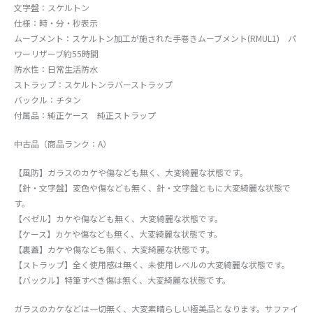
文字盤：スケルトン
仕様：時・分・秒表示
ムーブメント：スケルトン加工が施された手巻きムーブメント(RMUL1) パ
ワーリザーブ約55時間
防水性：日常生活防水
ストラップ：スケルトンラバーストラップ
バックル：チタン
付属品：純正ケース 純正ストラップ
中古品（商品ランク：A）
【風防】ガラスのカケや傷なども無く、大変綺麗な状態です。
【針・文字盤】変色や傷なども無く、針・文字盤ともに大変綺麗な状態で
す。
【ベゼル】カケや傷なども無く、大変綺麗な状態です。
【ケース】カケや傷なども無く、大変綺麗な状態です。
【裏蓋】カケや傷なども無く、大変綺麗な状態です。
【ストラップ】全く使用感は無く、未使用レベルの大変綺麗な状態です。
【バックル】特筆すべき傷は無く、大変綺麗な状態です。
ガラスのカケなどは一切無く、大変素晴らしい極美品となります。サファイ