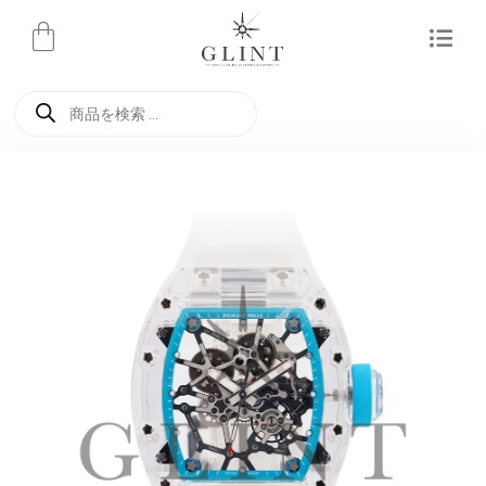
内
容
を
商
ス
品
検
キ
索
ッ
プ