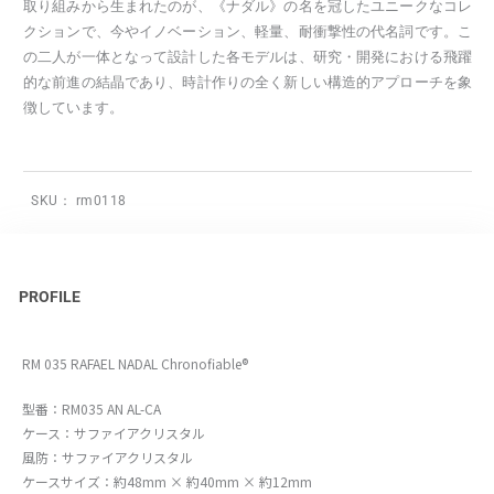
取り組みから生まれたのが、《ナダル》の名を冠したユニークなコレ
クションで、今やイノベーション、軽量、耐衝撃性の代名詞です。こ
の二人が一体となって設計した各モデルは、研究・開発における飛躍
的な前進の結晶であり、時計作りの全く新しい構造的アプローチを象
徴しています。
SKU：
rm0118
PROFILE
RM 035 RAFAEL NADAL Chronofiable®
型番：RM035 AN AL-CA
ケース：サファイアクリスタル
風防：サファイアクリスタル
ケースサイズ：約48mm × 約40mm × 約12mm