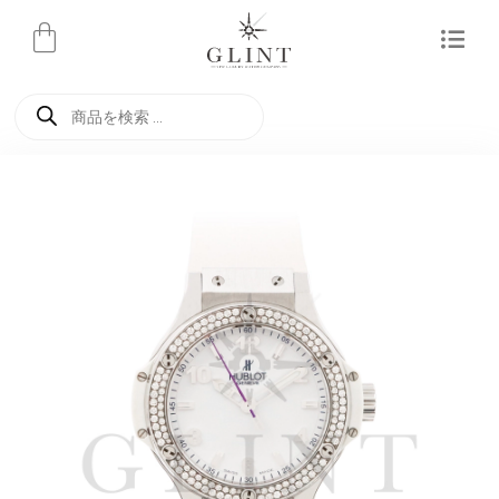
内
容
を
商
ス
品
検
キ
索
ッ
プ