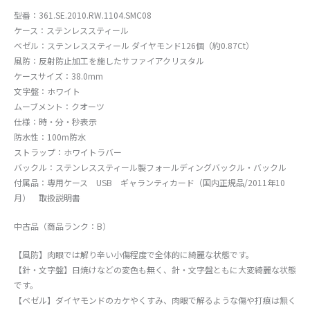
型番：361.SE.2010.RW.1104.SMC08
ケース：ステンレススティール
ベゼル：ステンレススティール ダイヤモンド126個（約0.87Ct）
風防：反射防止加工を施したサファイアクリスタル
ケースサイズ：38.0mm
文字盤：ホワイト
ムーブメント：クオーツ
仕様：時・分・秒表示
防水性：100m防水
ストラップ：ホワイトラバー
バックル：ステンレススティール製フォールディングバックル・バックル
付属品：専用ケース USB ギャランティカード（国内正規品/2011年10
月） 取扱説明書
中古品（商品ランク：B）
【風防】肉眼では解り辛い小傷程度で全体的に綺麗な状態です。
【針・文字盤】日焼けなどの変色も無く、針・文字盤ともに大変綺麗な状態
です。
【ベゼル】ダイヤモンドのカケやくすみ、肉眼で解るような傷や打痕は無く