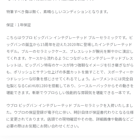
特筆すべき傷は無く、素晴らしいコンディションとなります。
保証：1年保証
こちらはウブロ ビッグバン インテグレーテッド ブルーセラミックです。ビ
ッグバンの誕生から15周年を迎えた2020年に登場したインテグレーテッド
モデル。ブルーのセラミックケース、ブレスレットが腕元を鮮やかに演出し
てくれます。ケースから流れるようにつながったインテグレーテッドブレス
レットは、ビッグバン特有のケースが持つ強靭なイメージを引き継ぎながら
も、ポリッシュとサテン仕上げの多面カットを施すことで、スポーティーか
つドレッシーな印象を感じさせてくれるでしょう。ムーブメントには完全自
社製となるCal.HUB1280を搭載しており、シースルーバックからその動きを
堪能できます。斬新でウブロらしい独創的な雰囲気を堪能できる一本です。
ウブロ ビッグバン インテグレーテッド ブルーセラミックを入荷いたしまし
た。ウブロの保証登録が電子化に伴い、時計自体が保証書代わりとなる仕様
に変更されております。店頭での現物確認やその他、詳細画像や動画などご
必要の際はお気軽にお問い合わせください。