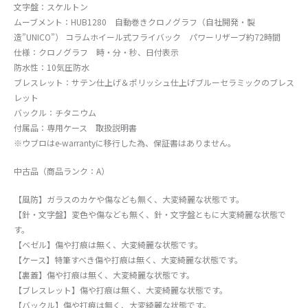
文字盤：スケルトン
ムーブメント：HUB1280 自動巻きクロノグラフ（自社開発・製
造”UNICO”） コラムホイール式フライバック パワーリザーブ約72時間
仕様：クロノグラフ 時・分・秒、日付表示
防水性：10気圧防水
ブレスレット：サテン仕上げ＆ポリッシュ仕上げブルーセラミックのブレス
レット
バックル：チタニウム
付属品：専用ケース 取扱説明書
※ウブロはe-warrantyに移行した為、保証書はありません。
中古品（商品ランク：A）
【風防】ガラスのカケや傷なども無く、大変綺麗な状態です。
【針・文字盤】変色や傷なども無く、針・文字盤ともに大変綺麗な状態で
す。
【ベゼル】傷や打痕は無く、大変綺麗な状態です。
【ケース】特筆すべき傷や打痕は無く、大変綺麗な状態です。
【裏蓋】傷や打痕は無く、大変綺麗な状態です。
【ブレスレット】傷や打痕は無く、大変綺麗な状態です。
【バックル】傷や打痕は無く、大変綺麗な状態です。