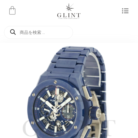
内
容
を
商
ス
品
検
キ
索
ッ
プ