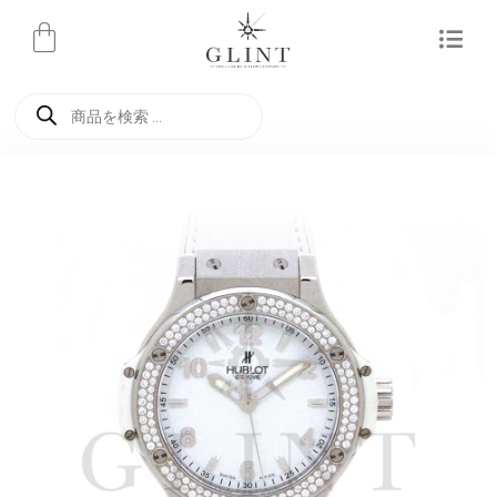
内
容
を
商
ス
品
検
キ
索
ッ
プ