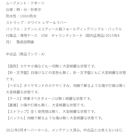
ムーブメント：クオーツ
仕様：時・分・秒表示
防水性：100m防水
ストラップ：ホワイト レザー＆ラバー
バックル：ステンレススティール製フォールディングバックル・バックル
付属品：専用ケース USB ギャランティカード（国内正規品/2015年4
月） 取扱説明書
中古品（商品ランク：A）
【風防】カケや小傷なども一切無く大変綺麗な状態です。
【針・文字盤】日焼けなどの変色も無く、針・文字盤ともに大変綺麗な状態
です。
【ベゼル】ダイヤモンドのカケやくすみ、肉眼で解るような傷や打痕は無く
大変綺麗な状態です。
【ケース】特筆すべきダメージは無く綺麗な状態です。
【裏蓋】小傷や打痕も無く、大変綺麗な状態です。
【ストラップ】全く使用感は無く、大変綺麗な状態です。
【バックル】肉眼で解るような傷は無く大変綺麗な状態です。
2021年3月オーバーホール、メンテナンス済み。中古品とは思えないほど、