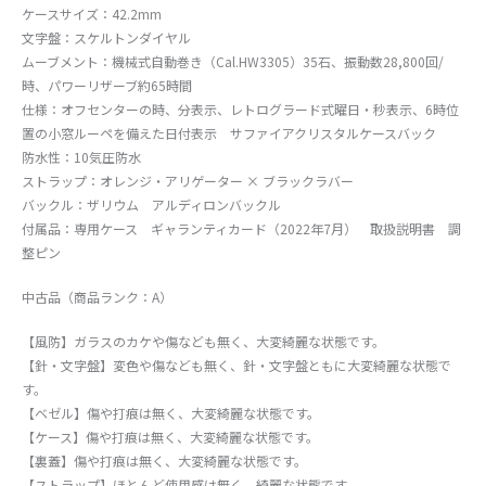
ケースサイズ：42.2mm
文字盤：スケルトンダイヤル
ムーブメント：機械式自動巻き（Cal.HW3305）35石、振動数28,800回/
時、パワーリザーブ約65時間
仕様：オフセンターの時、分表示、レトログラード式曜日・秒表示、6時位
置の小窓ルーペを備えた日付表示 サファイアクリスタルケースバック
防水性：10気圧防水
ストラップ：オレンジ・アリゲーター × ブラックラバー
バックル：ザリウム アルディロンバックル
付属品：専用ケース ギャランティカード（2022年7月） 取扱説明書 調
整ピン
中古品（商品ランク：A）
【風防】ガラスのカケや傷なども無く、大変綺麗な状態です。
【針・文字盤】変色や傷なども無く、針・文字盤ともに大変綺麗な状態で
す。
【ベゼル】傷や打痕は無く、大変綺麗な状態です。
【ケース】傷や打痕は無く、大変綺麗な状態です。
【裏蓋】傷や打痕は無く、大変綺麗な状態です。
【ストラップ】ほとんど使用感は無く、綺麗な状態です。