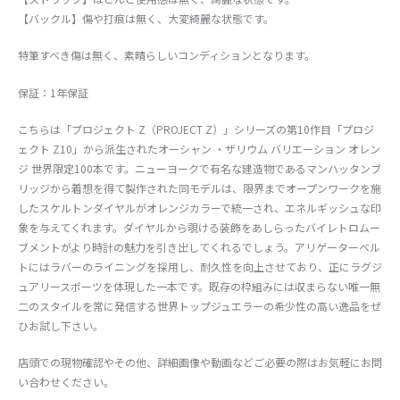
【バックル】傷や打痕は無く、大変綺麗な状態です。
特筆すべき傷は無く、素晴らしいコンディションとなります。
保証：1年保証
こちらは「プロジェクト Z（PROJECT Z）」シリーズの第10作目「プロジ
ェクト Z10」から派生されたオーシャン ・ザリウム バリエーション オレン
ジ 世界限定100本です。ニューヨークで有名な建造物であるマンハッタンブ
リッジから着想を得て製作された同モデルは、限界までオープンワークを施
したスケルトンダイヤルがオレンジカラーで統一され、エネルギッシュな印
象を与えてくれます。ダイヤルから覗ける装飾をあしらったバイレトロムー
ブメントがより時計の魅力を引き出してくれるでしょう。アリゲーターベル
トにはラバーのライニングを採用し、耐久性を向上させており、正にラグジ
ュアリースポーツを体現した一本です。既存の枠組みには収まらない唯一無
二のスタイルを常に発信する世界トップジュエラーの希少性の高い逸品をぜ
ひお試し下さい。
店頭での現物確認やその他、詳細画像や動画などご必要の際はお気軽にお問
い合わせください。