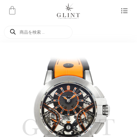
内
容
を
商
ス
品
検
キ
索
ッ
プ