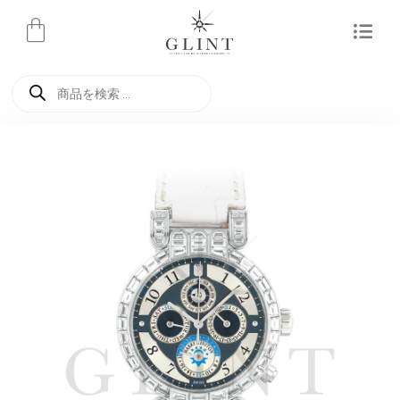
内
容
を
商
ス
品
検
キ
索
ッ
プ