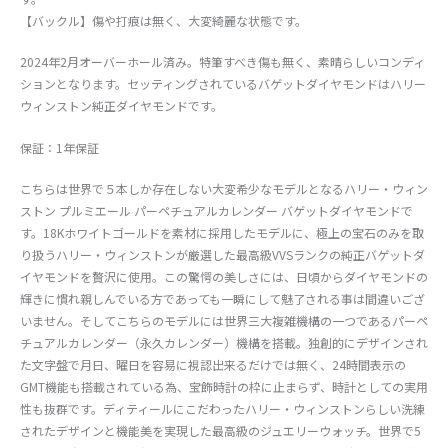
【バックル】傷や打痕は無く、大変綺麗な状態です。
2024年2月オーバーホール済み。特筆すべき傷も無く、素晴らしいコンディ
ションとなります。セッティングされているバゲットダイヤモンドはハリー
ウィンストン純正ダイヤモンドです。
保証：1年保証
こちらは世界で５本しか存在しない大変希少なモデルとなるハリー・ウィン
ストン プルミエール パーペチュアルカレンダー バゲットダイヤモンドで
す。18Kホワイトゴールドを素材に採用したモデルに、極上の宝石のみを取
り扱うハリー・ウィンストンが厳選した最高級VVSランクの純正バゲットダ
イヤモンドを贅沢に使用。この驚愕の美しさには、日頃からダイヤモンドの
輝きに慣れ親しんでいる方であっても一瞬にして魅了される事は間違いござ
いません。そしてこちらのモデルには世界三大複雑機構の一つであるパーペ
チュアルカレンダー（永久カレンダー）機構を搭載。独創的にデザインされ
た文字盤で月日、曜日を容易に視認出来るだけでは無く、24時間表示の
GMT機能も搭載されている為、宝飾時計の枠に止まらず、時計としての実用
性も抜群です。ディティールにこだわったハリー・ウィンストンらしい洗練
されたデザインと機能美を実現した最高級のジュエリーウォッチ。世界で5