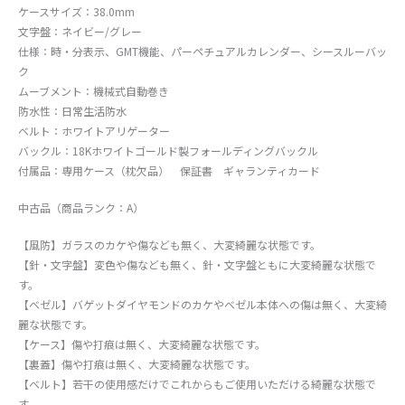
ケースサイズ：38.0mm
文字盤：ネイビー/グレー
仕様：時・分表示、GMT機能、パーペチュアルカレンダー、シースルーバッ
ク
ムーブメント：機械式自動巻き
防水性：日常生活防水
ベルト：ホワイトアリゲーター
バックル：18Kホワイトゴールド製フォールディングバックル
付属品：専用ケース（枕欠品） 保証書 ギャランティカード
中古品（商品ランク：A）
【風防】ガラスのカケや傷なども無く、大変綺麗な状態です。
【針・文字盤】変色や傷なども無く、針・文字盤ともに大変綺麗な状態で
す。
【ベゼル】バゲットダイヤモンドのカケやベゼル本体への傷は無く、大変綺
麗な状態です。
【ケース】傷や打痕は無く、大変綺麗な状態です。
【裏蓋】傷や打痕は無く、大変綺麗な状態です。
【ベルト】若干の使用感だけでこれからもご使用いただける綺麗な状態で
す。