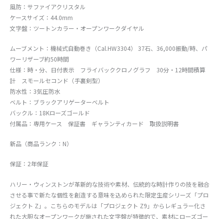
風防：サファイアクリスタル
ケースサイズ：44.0mm
文字盤：ツートンカラー・オープンワークダイヤル
ムーブメント：機械式自動巻き（Cal.HW3304） 37石、36,000振動/時、パ
ワーリザーブ約50時間
仕様：時・分、日付表示 フライバッククロノグラフ 30分・12時間積算
計 スモールセコンド（手裏剣型）
防水性：3気圧防水
ベルト：ブラックアリゲーターベルト
バックル：18Kローズゴールド
付属品：専用ケース 保証書 ギャランティカード 取扱説明書
新品（商品ランク：N）
保証：2年保証
ハリー・ウィンストンが革新的な技術や素材、伝統的な時計作りの技を融合
させる事で新たな個性を創造する意味を込められた限定生産シリーズ「プロ
ジェクト Z」。こちらのモデルは「プロジェクト Z9」からレギュラー化さ
れた大胆なオープンワークが施された文字盤が特徴的で、素材にローズゴー