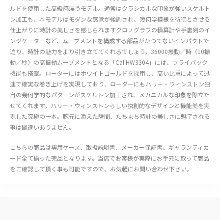
ルドを使用した高級感漂うモデル。通常はクラシカルな印象が強いスケルト
ン加工も、本モデルはモダンな感覚が強調され、幾何学模様を彷彿とさせる
仕上がりに時計の美しさを感じられますクロノグラフの積算計や手裏剣のイ
ンジケーターなど、ムーブメントを構成する部品がかつてないインパクトで
迫り、時計の魅力をより引き立ててくれるでしょう。36000振動／時（10振
動／秒）の高振動ムーブメントとなる「Cal.HW3304」には、フライバック
機能も搭載。ローターにはホワイトゴールドを採用し、高い比重によって迅
速で確実な巻き上げを実現しており、ローターにもハリー・ウィンストン独
自の幾何学的なパターンがスケルトン加工され、メカニカルな印象を際立た
せてくれます。ハリー・ウィンストンらしい独創的なデザインと機能美を実
現した究極の一本。腕元に添えた瞬間、たちまち時計の美しさに魅了される
事は間違いありません。
こちらの商品は専用ケース、取扱説明書、メーカー保証書、ギャランティカ
ード全て揃った完品となります。当店でお客様が実際にお手元に取って商品
をご確認して頂く事も可能ですので、お気軽にお問い合わせ下さい。