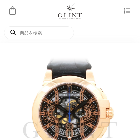
内
容
を
商
ス
品
検
キ
索
ッ
プ