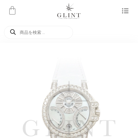
内
容
を
商
ス
品
検
キ
索
ッ
プ