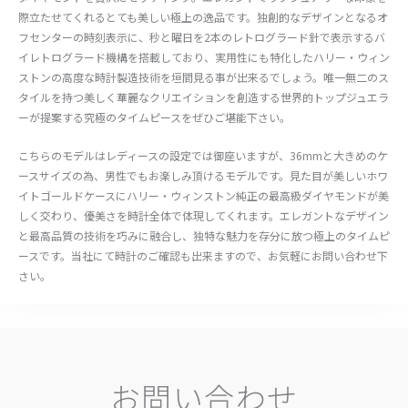
際立たせてくれるとても美しい極上の逸品です。独創的なデザインとなるオ
フセンターの時刻表示に、秒と曜日を2本のレトログラード針で表示するバ
イレトログラード機構を搭載しており、実用性にも特化したハリー・ウィン
ストンの高度な時計製造技術を垣間見る事が出来るでしょう。唯一無二のス
タイルを持つ美しく華麗なクリエイションを創造する世界的トップジュエラ
ーが提案する究極のタイムピースをぜひご堪能下さい。
こちらのモデルはレディースの設定では御座いますが、36mmと大きめのケ
ースサイズの為、男性でもお楽しみ頂けるモデルです。見た目が美しいホワ
イトゴールドケースにハリー・ウィンストン純正の最高級ダイヤモンドが美
しく交わり、優美さを時計全体で体現してくれます。エレガントなデザイン
と最高品質の技術を巧みに融合し、独特な魅力を存分に放つ極上のタイムピ
ースです。当社にて時計のご確認も出来ますので、お気軽にお問い合わせ下
さい。
お問い合わせ