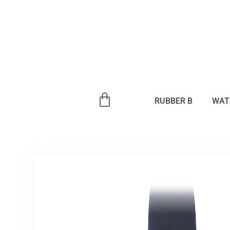
内
容
を
ス
キ
ッ
プ
RUBBER B
WAT