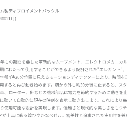
ム製ディプロイメントバックル
年11月)
に8年もの期間を要した革新的なムーブメント、エレクトロメカニカル・ム
期にわたって使用することができるよう設計された”エレガント”
字盤4時30分位置に見えるモーションディテクターにより、時間を
用すると再び動き始めます。腕から外し約30分後に止まると、ス
車、ローター、針などの機械部品は電力を節約するために動きを
に動いて自動的に現在の時刻を表示し動き出します。これにより毎日
渡り使用可能な設計を実現します。優雅さと現代的な美しさをもつ
ンドが上品に彩る煌びやかなベゼル。審美性と追求された実用性を兼