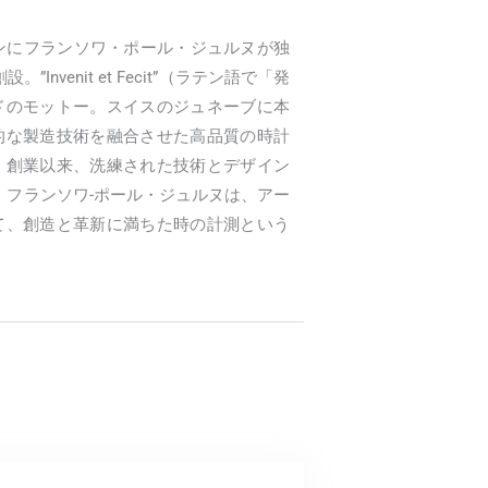
ウンにフランソワ・ポール・ジュルヌが独
Invenit et Fecit”（ラテン語で「発
ドのモットー。スイスのジュネーブに本
的な製造技術を融合させた高品質の時計
。創業以来、洗練された技術とデザイン
ヌ。フランソワ-ポール・ジュルヌは、アー
て、創造と革新に満ちた時の計測という