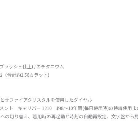
ブラッシュ仕上げのチタニウム
（合計約1.56カラット)
とサファイアクリスタルを使用したダイヤル
ト キャリバー 1210 約8～10年間(毎日使用時)の持続使用ま
ドへの切り替え、着用時の再起動と時刻の自動再設定、文字盤から