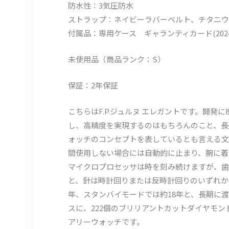
防水性：3気圧防水
ストラップ：ネイビーラバーベルト、チタニウ
付属品：専用ケース ギャランティカード(2024
未使用品（商品ランク：S）
保証：2年保証
こちらはF.P.ジュルヌ エレガントです。開発
し、高精度を実現するのはもちろんのこと、長
ォッチのコンセプトを表しているとも言える文
間使用しない場合には自動的に止まり、腕に着
マイクロプロセッサは時を刻み続けますが、歯
と、針は時計回りまたは反時計回りのいずれか
年、スタンバイモードでは約18年と、長期に
スに、222個のブリリアントカットダイヤモ
アリーウォッチです。