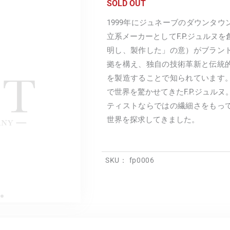
SOLD OUT
1999年にジュネーブのダウンタ
立系メーカーとしてF.P.ジュルヌを創設。”
明し、製作した」の意）がブラン
拠を構え、独自の技術革新と伝統
を製造することで知られています
で世界を驚かせてきたF.P.ジュル
ティストならではの繊細さをもっ
世界を探求してきました。
SKU：
fp0006