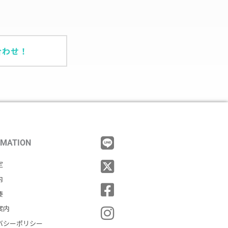
合わせ！
RMATION
定
内
要
案内
バシーポリシー